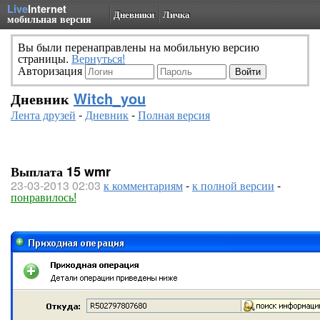
Live
Internet
Дневники
Личка
мобильная версия
Вы были перенаправлены на мобильную версию
страницы.
Вернуться!
Авторизация
Дневник
Witch_you
Лента друзей
-
Дневник
-
Полная версия
Выплата 15 wmr
23-03-2013 02:03
к комментариям
-
к полной версии
-
понравилось!