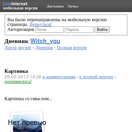
Live
Internet
Дневники
Личка
мобильная версия
Вы были перенаправлены на мобильную версию
страницы.
Вернуться!
Авторизация
Дневник
Witch_you
Лента друзей
-
Дневник
-
Полная версия
Картинка
29-03-2013 14:26
к комментариям
-
к полной версии
-
понравилось!
Картинка со смыслом...