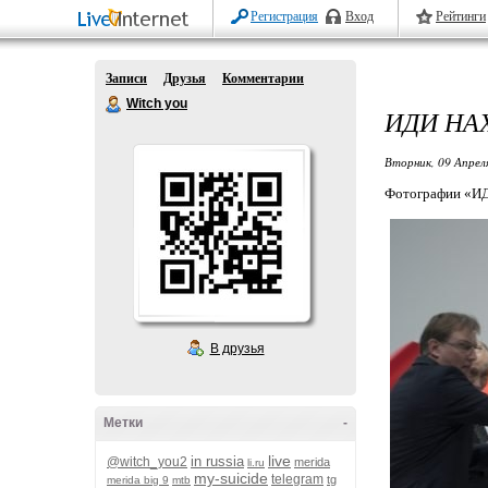
Регистрация
Вход
Рейтинги
Записи
Друзья
Комментарии
Witch you
ИДИ НА
Вторник, 09 Апрел
Фотографии «
В друзья
Метки
-
live
in russia
@witch_you2
merida
li.ru
my-suicide
telegram
tg
merida big 9
mtb