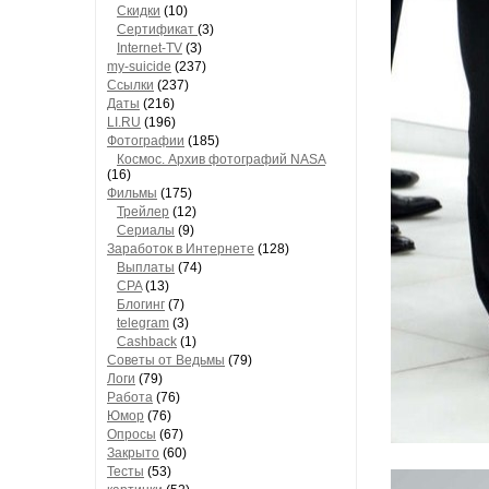
Скидки
(10)
Сертификат
(3)
Internet-TV
(3)
my-suicide
(237)
Ссылки
(237)
Даты
(216)
LI.RU
(196)
Фотографии
(185)
Космос. Архив фотографий NASA
(16)
Фильмы
(175)
Трейлер
(12)
Сериалы
(9)
Заработок в Интернете
(128)
Выплаты
(74)
CPA
(13)
Блогинг
(7)
telegram
(3)
Cashback
(1)
Советы от Ведьмы
(79)
Логи
(79)
Работа
(76)
Юмор
(76)
Опросы
(67)
Закрыто
(60)
Тесты
(53)