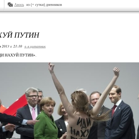
Авось
из (+ сутки) дневников
ХУЙ ПУТИН
я 2013 г. 21:10
+ в цитатник
ИДИ НАХУЙ ПУТИН».