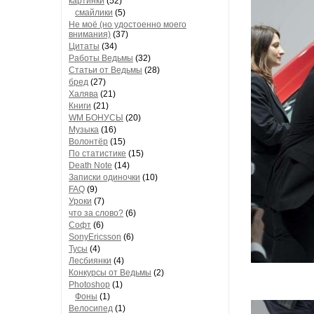
картинки
(52)
смайлики
(5)
Не моё (но удостоенно моего
внимания)
(37)
Цитаты
(34)
Работы Ведьмы
(32)
Статьи от Ведьмы
(28)
бред
(27)
Халява
(21)
Книги
(21)
WM БОНУСЫ
(20)
Музыка
(16)
Волонтёр
(15)
По статистике
(15)
Death Note
(14)
Записки одиночки
(10)
FAQ
(9)
Уроки
(7)
что за слово?
(6)
Софт
(6)
SonyEricsson
(6)
Тусы
(4)
Лесбиянки
(4)
Конкурсы от Ведьмы
(2)
Photoshop
(1)
Фоны
(1)
Велосипед
(1)