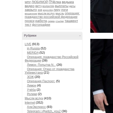
ПЧёлка
ведьма
wmr
ЛЮБИМОЙ
видео
выплаты
витч
волонтёр
даты
закрыто
логи
лиру
зож
королёв
операция:
мысли вслух
мысль
мошенник
гражданство российской федерации
работа
ташкент
прокси
симка
ссылки
тест
фотографии
Рубрики
-
LIVE
(913)
in Russia
(52)
MERIDA
(52)
Операция: гражданство Российской
Федерации
(39)
Лимон. Попытка N...
(26)
Операция: Отказ от гражданства
Узбекистана
(21)
ЗОЖ
(20)
Операция Паспорт.
(5)
Лимон
(4)
Учёба
(2)
Ролики
(2)
Мысли вслух
(410)
Internet
(352)
АлиЭкспресс
(93)
Telegram | @witch_you2
(36)