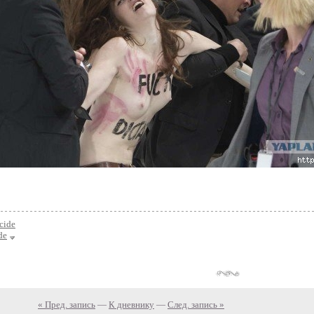
cide
de
« Пред. запись
—
К дневнику
—
След. запись »