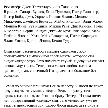
Режиссёр
: Джон Тёртелтауб | Jon Turteltaub
В ролях
: Сандра Буллок, Билл Пуллман, Питер Галлахер,
Питер Бойл, Джек Уорден, Глинис Джонс, Миколе
Миркурио, Джейсон Бернард, Майкл Рисполи, Элли Уокер,
Моника Кина, Рут Рудник, Марша Райт, Дик Кьюсак, Томас
К. Моррис, Берни Лэндис, Джеймс Крэг, Рик Уорси, Марк
Грэйпи, Джоэль Хэтч, Майк Бакарелла, Питер Сирагуса,
Джин Янсон, Криста Лэлли, Кевин Гудал
Описание
: Застенчивость мешает одинокой Люси
познакомиться с мужчиной своей мечты, которого она
видит каждое утро. Зато помогает случай, и девушка спасает
незнакомцу жизнь. Теперь она может любоваться им
целыми днями: спасенный Питер лежит в больнице без
сознания.
Семья по ошибке принимает ее за невесту, и Люси не хочет
разубеждать этих милых людей. Ведь она уже успела
привязаться к ним, особенно к брату Питера. И пока ничего
не подозревающий «жених» спит, его «невеста» уже не
верит в прекрасный сон. Скоро Люси придется выбирать