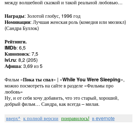
между волшебной сказкой и такой реальной любовью…
Награды
: Золотой глобус, 1996 год
Номинации
: Лучшая женская роль (комедия или мюзикл)
(Сандра Буллок)
Рейтинги.
IMDb
: 6,5
Кинопоиск
: 7,5
ivi.ru
: 8,2 (205)
Афиша
: 3,69 из 5
Фильм «
Пока ты спал
» | «
While You Were Sleeping
»,
можно посмотреть на сайте в разделе «Фильмы про
любовь»
Ну, и от себя хочу добавить, что это старый, хороший,
добрый фильм… Сандра, как всегда – милая.
вверх^
к полной версии
понравилось!
в evernote