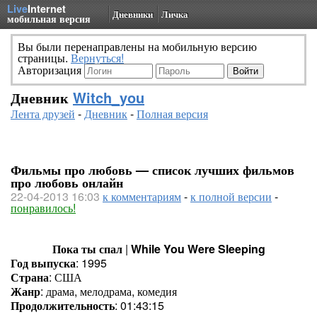
Live
Internet
Дневники
Личка
мобильная версия
Вы были перенаправлены на мобильную версию
страницы.
Вернуться!
Авторизация
Дневник
Witch_you
Лента друзей
-
Дневник
-
Полная версия
Фильмы про любовь — список лучших фильмов
про любовь онлайн
22-04-2013 16:03
к комментариям
-
к полной версии
-
понравилось!
Пока ты спал
|
While You Were Sleeping
Год выпуска
: 1995
Страна
: США
Жанр
: драма, мелодрама, комедия
Продолжительность
: 01:43:15