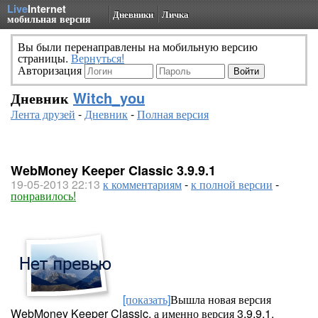
Live
Internet
Дневники
Личка
мобильная версия
Вы были перенаправлены на мобильную версию
страницы.
Вернуться!
Авторизация
Дневник
Witch_you
Лента друзей
-
Дневник
-
Полная версия
WebMoney Keeper Classic 3.9.9.1
19-05-2013 22:13
к комментариям
-
к полной версии
-
понравилось!
[показать]
Вышла новая версия
WebMoney Keeper Classic, а именно версия 3.9.9.1.