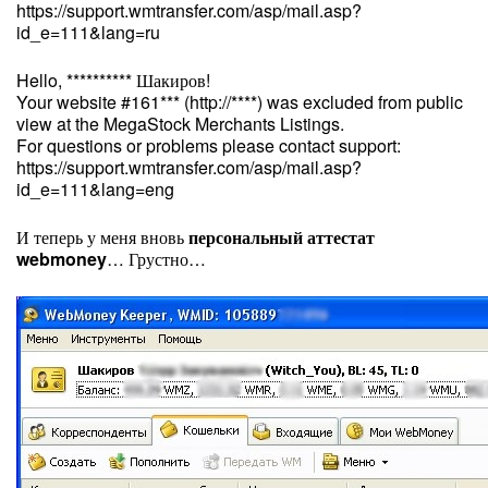
https://support.wmtransfer.com/asp/mail.asp?
id_e=111&lang=ru
Hello, ********** Шакиров!
Your website #161*** (http://****) was excluded from public
view at the MegaStock Merchants Listings.
For questions or problems please contact support:
https://support.wmtransfer.com/asp/mail.asp?
id_e=111&lang=eng
И теперь у меня вновь
персональный аттестат
webmoney
… Грустно…