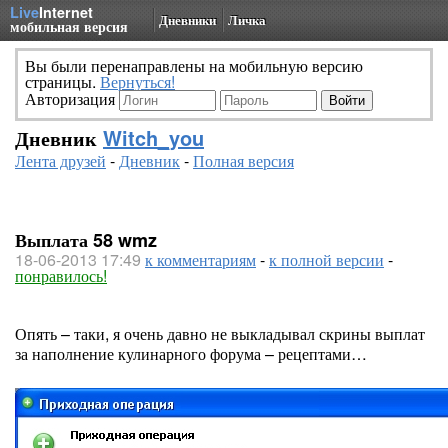
Live
Internet
Дневники
Личка
мобильная версия
Вы были перенаправлены на мобильную версию
страницы.
Вернуться!
Авторизация
Дневник
Witch_you
Лента друзей
-
Дневник
-
Полная версия
Выплата 58 wmz
18-06-2013 17:49
к комментариям
-
к полной версии
-
понравилось!
Опять – таки, я очень давно не выкладывал скрины выплат
за наполнение кулинарного форума – рецептами…