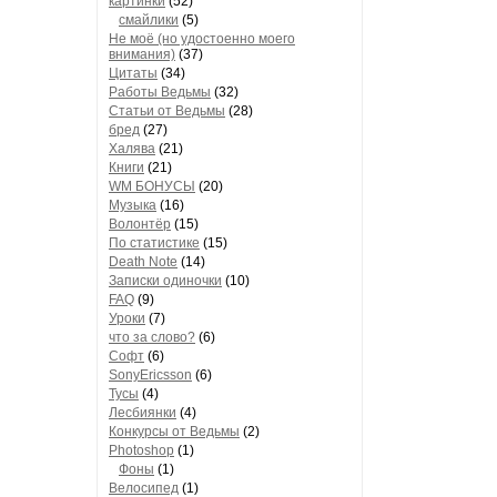
картинки
(52)
смайлики
(5)
Не моё (но удостоенно моего
внимания)
(37)
Цитаты
(34)
Работы Ведьмы
(32)
Статьи от Ведьмы
(28)
бред
(27)
Халява
(21)
Книги
(21)
WM БОНУСЫ
(20)
Музыка
(16)
Волонтёр
(15)
По статистике
(15)
Death Note
(14)
Записки одиночки
(10)
FAQ
(9)
Уроки
(7)
что за слово?
(6)
Софт
(6)
SonyEricsson
(6)
Тусы
(4)
Лесбиянки
(4)
Конкурсы от Ведьмы
(2)
Photoshop
(1)
Фоны
(1)
Велосипед
(1)