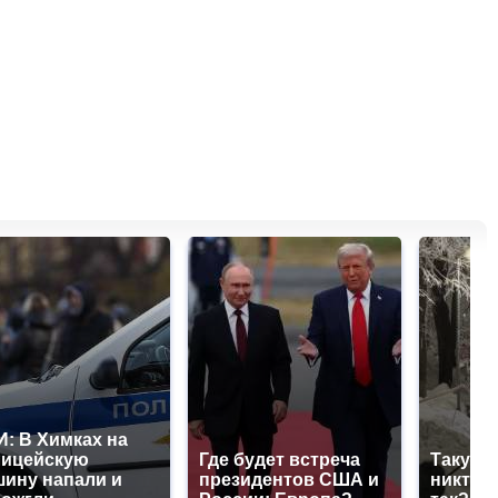
: В Химках на
лицейскую
Где будет встреча
Такую 
ину напали и
президентов США и
никто н