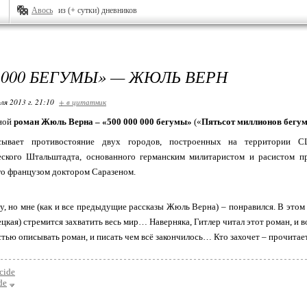
Авось
из (+ сутки) дневников
0 000 БЕГУМЫ» — ЖЮЛЬ ВЕРН
ля 2013 г. 21:10
+ в цитатник
ной
роман Жюль Верна – «500 000 000 бегумы»
(«
Пятьсот миллионов бегу
сывает противостояние двух городов, построенных на территории С
еского Штальштадта, основанного германским милитаристом и расистом п
о французом доктором Саразеном.
му, но мне (как и все предыдущие рассказы Жюль Верна) – понравился. В этом
ецкая) стремится захватить весь мир… Наверняка, Гитлер читал этот роман,
стью описывать роман, и писать чем всё закончилось… Кто захочет – прочитает
cide
de