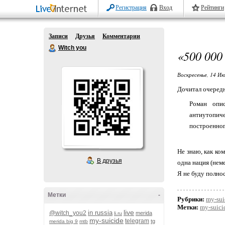
Регистрация
Вход
Рейтинги
Записи
Друзья
Комментарии
Witch you
«500 00
Воскресенье, 14 Ию
Дочитал очеред
Роман опи
антиутопич
построенног
Не знаю, как ко
В друзья
одна нация (нем
Я не буду полно
Метки
-
Рубрики:
my-sui
Метки:
my-suici
live
in russia
@witch_you2
merida
li.ru
my-suicide
telegram
tg
merida big 9
mtb