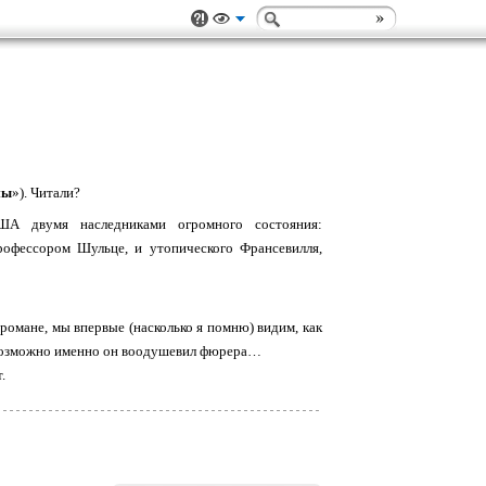
мы
»). Читали?
ША двумя наследниками огромного состояния:
рофессором Шульце, и утопического Франсевилля,
 романе, мы впервые (насколько я помню) видим, как
 и возможно именно он воодушевил фюрера…
.