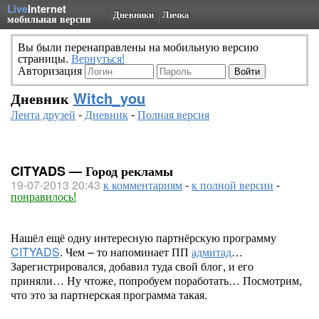
Live
Internet
Дневники
Личка
мобильная версия
Вы были перенаправлены на мобильную версию
страницы.
Вернуться!
Авторизация
Дневник
Witch_you
Лента друзей
-
Дневник
-
Полная версия
CITYADS — Город рекламы
19-07-2013 20:43
к комментариям
-
к полной версии
-
понравилось!
Нашёл ещё одну интересную партнёрскую программу
CITYADS
. Чем – то напоминает ПП
адмитад
…
Зарегистрировался, добавил туда свой блог, и его
приняли… Ну чтоже, попробуем поработать… Посмотрим,
что это за партнерская программа такая.