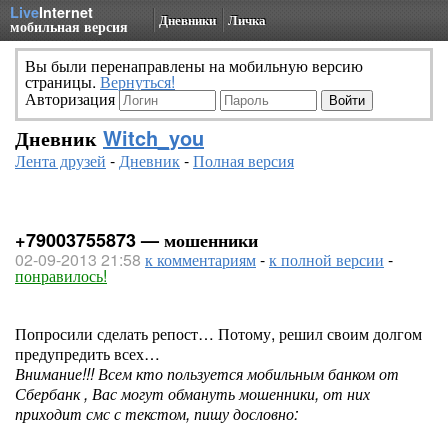
Live
Internet
Дневники
Личка
мобильная версия
Вы были перенаправлены на мобильную версию
страницы.
Вернуться!
Авторизация
Дневник
Witch_you
Лента друзей
-
Дневник
-
Полная версия
+79003755873 — мошенники
02-09-2013 21:58
к комментариям
-
к полной версии
-
понравилось!
Попросили сделать репост… Потому, решил своим долгом
предупредить всех…
Внимание!!! Всем кто пользуется мобильным банком от
Сбербанк , Вас могут обмануть мошенники, от них
приходит смс с текстом, пишу дословно: