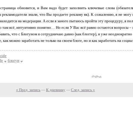
страница обновится, и Вам надо будет заполнить ключевые слова (обязатель
ы рекламодатели знали, что Вы продаете рекламу вк). К сожалению, я не могу
 находится на модерации. А если я заного пытаюсь пройти эту процедуру, я п
о там всё, интуитивно понятно… Но если У Вас всё равно остаются вопросы –
авить, что с Блогуном я сотрудничаю давно (как блоггер), и уже неоднократно
, как можно заработать не только на своем блоге, но и как заработать на социа
cide
de
блогун
« Пред. запись
—
К дневнику
—
След. запись »