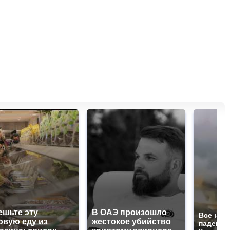
ешьте эту
В ОАЭ произошло
Все нов
овую еду из
жестокое убийство
падению