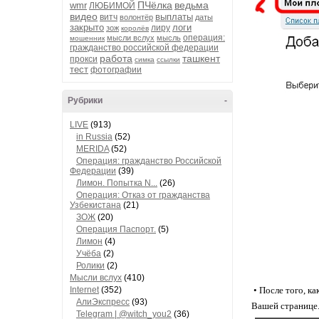
ПЧёлка
ведьма
wmr
ЛЮБИМОЙ
видео
выплаты
витч
волонтёр
даты
закрыто
логи
лиру
зож
королёв
операция:
мысли вслух
мысль
мошенник
гражданство российской федерации
работа
ташкент
прокси
симка
ссылки
тест
фотографии
Рубрики
-
LIVE
(913)
in Russia
(52)
MERIDA
(52)
Операция: гражданство Российской
Федерации
(39)
Лимон. Попытка N...
(26)
Операция: Отказ от гражданства
Узбекистана
(21)
ЗОЖ
(20)
Операция Паспорт.
(5)
Лимон
(4)
Учёба
(2)
Ролики
(2)
Мысли вслух
(410)
Internet
(352)
• После того, к
АлиЭкспресс
(93)
Вашей странице.
Telegram | @witch_you2
(36)