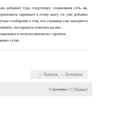
но добавьте туда следующее: социальная сеть, вк,
 приложить скриншот к этому шагу, т.к. уже добавил
олучаю сообщение о том, что страница уже находится
 пишите, постараюсь ответить на них…
 заказывал и получал выплаты с проекта.
льных сетях.
Нравится
Поделиться
Страницы:
[1] [
Новые
]