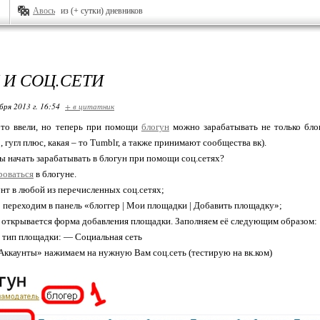
Авось
из (+ сутки) дневников
 И СОЦ.СЕТИ
бря 2013 г. 16:54
+ в цитатник
 это ввели, но теперь при помощи
блогун
можно зарабатывать не только блогг
, гугл плюс, какая – то Tumblr, а также принимают сообщества вк).
ы начать зарабатывать в блогун при помощи соц.сетях?
роваться
в блогуне.
т в любой из перечисленных соц.сетях;
переходим в панель «блоггер | Мои площадки | Добавить площадку»;
открывается форма добавления площадки. Заполняем её следующим образом:
п площадки: — Социальная сеть
аунты» нажимаем на нужную Вам соц.сеть (тестирую на вк.ком)