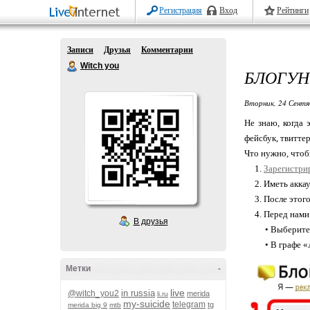
Регистрация
Вход
Рейтинги
Записи
Друзья
Комментарии
Witch you
БЛОГУН
Вторник, 24 Сентя
Не знаю, когда
фейсбук, твиттер
Что нужно, чтоб
1.
Зарегистри
2. Иметь аккаун
3. После этого 
4. Перед нами 
В друзья
• Выберите ти
• В графе «Акк
Метки
-
live
in russia
@witch_you2
merida
li.ru
my-suicide
telegram
tg
merida big 9
mtb