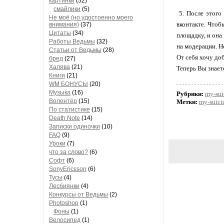
картинки
(52)
смайлики
(5)
5. После этого 
Не моё (но удостоенно моего
вконтакте. Чтоб
внимания)
(37)
Цитаты
(34)
площадку, и она
Работы Ведьмы
(32)
на модерации. Н
Статьи от Ведьмы
(28)
От себя хочу доб
бред
(27)
Халява
(21)
Теперь Вы знаете
Книги
(21)
WM БОНУСЫ
(20)
Музыка
(16)
Рубрики:
my-sui
Волонтёр
(15)
Метки:
my-suici
По статистике
(15)
Death Note
(14)
Записки одиночки
(10)
FAQ
(9)
Уроки
(7)
что за слово?
(6)
Софт
(6)
SonyEricsson
(6)
Тусы
(4)
Лесбиянки
(4)
Конкурсы от Ведьмы
(2)
Photoshop
(1)
Фоны
(1)
Велосипед
(1)