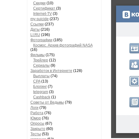
Скидки
(10)
Сертификат
(3)
Internet-TV
(3)
my-suicide
(237)
Ссылки
(237)
Даты
(216)
LI.RU
(196)
Фотографии
(185)
Космос. Архив фотографий NASA
(16)
Фильмы
(175)
Трейлер
(12)
Сериалы
(9)
Заработок в Интернете
(128)
Выплаты
(74)
CPA
(13)
Блогинг
(7)
telegram
(3)
Cashback
(1)
Советы от Ведьмы
(79)
Логи
(79)
Работа
(76)
Юмор
(76)
Опросы
(67)
Закрыто
(60)
Тесты
(53)