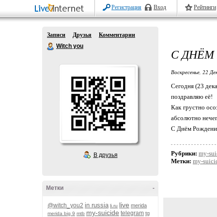
Регистрация
Вход
Рейтинги
Записи
Друзья
Комментарии
Witch you
С ДНЁМ
Воскресенье, 22 Де
Сегодня (23 дек
поздравляю её!
Как грустно осо
абсолютно нечего
С Днём Рождения
Рубрики:
my-sui
В друзья
Метки:
my-suici
Метки
-
live
in russia
@witch_you2
merida
li.ru
my-suicide
telegram
tg
merida big 9
mtb