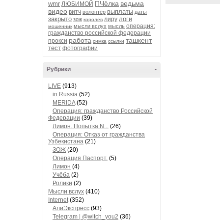
ПЧёлка
ведьма
wmr
ЛЮБИМОЙ
видео
выплаты
витч
волонтёр
даты
закрыто
логи
лиру
зож
королёв
операция:
мысли вслух
мысль
мошенник
гражданство российской федерации
работа
ташкент
прокси
симка
ссылки
тест
фотографии
Рубрики
-
LIVE
(913)
in Russia
(52)
MERIDA
(52)
Операция: гражданство Российской
Федерации
(39)
Лимон. Попытка N...
(26)
Операция: Отказ от гражданства
Узбекистана
(21)
ЗОЖ
(20)
Операция Паспорт.
(5)
Лимон
(4)
Учёба
(2)
Ролики
(2)
Мысли вслух
(410)
Internet
(352)
АлиЭкспресс
(93)
Telegram | @witch_you2
(36)