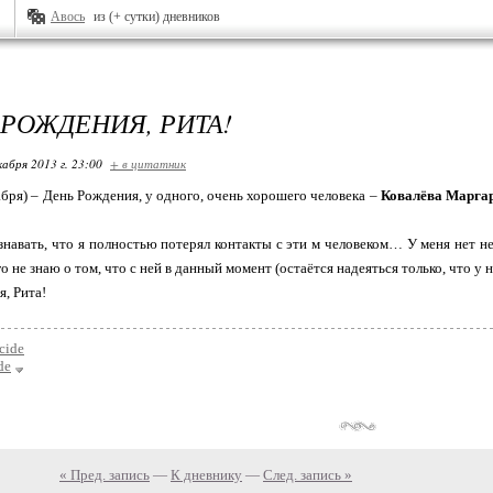
Авось
из (+ сутки) дневников
 РОЖДЕНИЯ, РИТА!
кабря 2013 г. 23:00
+ в цитатник
абря) – День Рождения, у одного, очень хорошего человека –
Ковалёва Марга
знавать, что я полностью потерял контакты с эти м человеком… У меня нет не
 не знаю о том, что с ней в данный момент (остаётся надеяться только, что у
, Рита!
cide
de
« Пред. запись
—
К дневнику
—
След. запись »