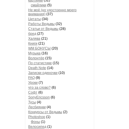
картинки
(52)
смайлики
(5)
Не моё (но удостоенно моего
внимания)
(37)
Цитаты
(34)
Работы Ведьмы
(32)
Статьи от Ведьмы
(28)
бред
(27)
Халява
(21)
Книги
(21)
WM БОНУСЫ
(20)
Музыка
(16)
Волонтёр
(15)
По статистике
(15)
Death Note
(14)
Записки одиночки
(10)
FAQ
(9)
Уроки
(7)
что за слово?
(6)
Софт
(6)
SonyEricsson
(6)
Тусы
(4)
Лесбиянки
(4)
Конкурсы от Ведьмы
(2)
Photoshop
(1)
Фоны
(1)
Велосипед
(1)