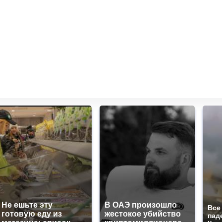
Не ешьте эту
В ОАЭ произошло
Все
готовую еду из
жестокое убийство
пад