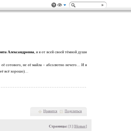
рита Александровна
, и я от всей своей тёмной души
 её сотового, не её майла – абсолютно нечего… И я
 неё всё хорошо)…
Нравится
Поделиться
Страницы:
[1] [
Новые
]