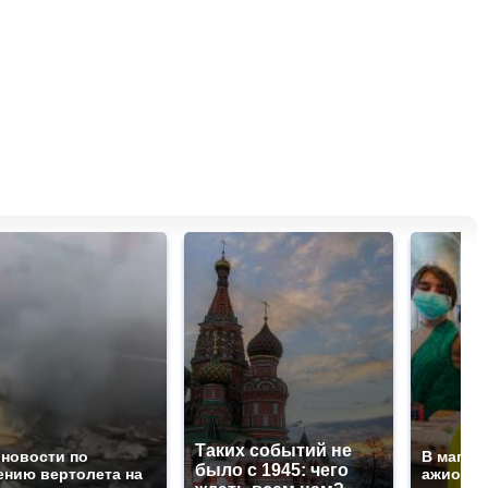
Таких событий не
 новости по
В магаз
было с 1945: чего
ению вертолета на
ажиотаж 