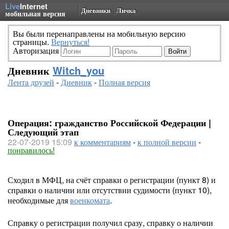
Live
Internet
Дневники
Личка
мобильная версия
Вы были перенаправлены на мобильную версию
страницы.
Вернуться!
Авторизация
Дневник
Witch_you
Лента друзей
-
Дневник
-
Полная версия
Операция: гражданство Российской Федерации |
Следующий этап
22-07-2019 15:09
к комментариям
-
к полной версии
-
понравилось!
Сходил в МФЦ, на счёт справки о регистрации (пункт 8) и
справки о наличии или отсутствии судимости (пункт 10),
необходимые для
военкомата
.
Справку о регистрации получил сразу, справку о наличии