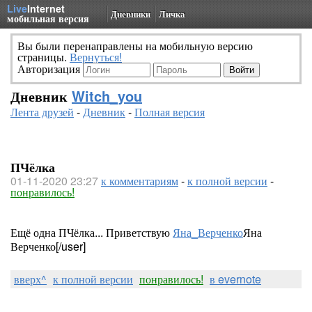
Live
Internet
Дневники
Личка
мобильная версия
Вы были перенаправлены на мобильную версию
страницы.
Вернуться!
Авторизация
Дневник
Witch_you
Лента друзей
-
Дневник
-
Полная версия
ПЧёлка
01-11-2020 23:27
к комментариям
-
к полной версии
-
понравилось!
Ещё одна ПЧёлка... Приветствую
Яна_Верченко
Яна
Верченко[/user]
вверх^
к полной версии
понравилось!
в evernote