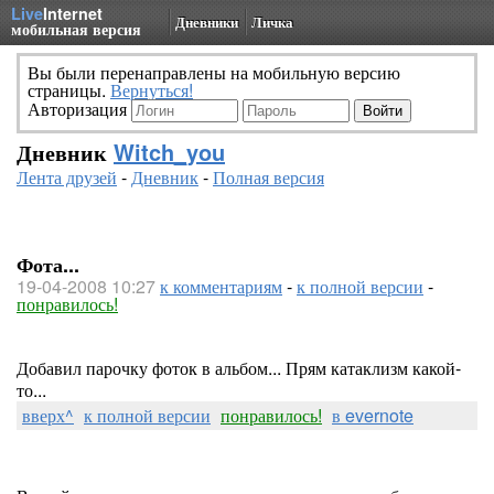
Live
Internet
Дневники
Личка
мобильная версия
Вы были перенаправлены на мобильную версию
страницы.
Вернуться!
Авторизация
Дневник
Witch_you
Лента друзей
-
Дневник
-
Полная версия
Фота...
19-04-2008 10:27
к комментариям
-
к полной версии
-
понравилось!
Добавил парочку фоток в альбом... Прям катаклизм какой-
то...
вверх^
к полной версии
понравилось!
в evernote