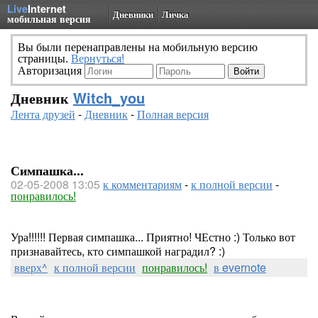
Live
Internet
Дневники
Личка
мобильная версия
Вы были перенаправлены на мобильную версию
страницы.
Вернуться!
Авторизация
Дневник
Witch_you
Лента друзей
-
Дневник
-
Полная версия
Симпашка...
02-05-2008 13:05
к комментариям
-
к полной версии
-
понравилось!
Ура!!!!!! Первая симпашка... Приятно! ЧЕстно :) Только вот
признавайтесь, кто симпашкой наградил? :)
вверх^
к полной версии
понравилось!
в evernote