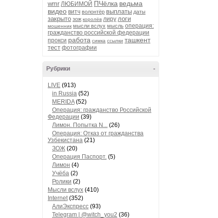
ПЧёлка
ведьма
wmr
ЛЮБИМОЙ
видео
выплаты
витч
волонтёр
даты
закрыто
логи
лиру
зож
королёв
операция:
мысли вслух
мысль
мошенник
гражданство российской федерации
работа
ташкент
прокси
симка
ссылки
тест
фотографии
Рубрики
-
LIVE
(913)
in Russia
(52)
MERIDA
(52)
Операция: гражданство Российской
Федерации
(39)
Лимон. Попытка N...
(26)
Операция: Отказ от гражданства
Узбекистана
(21)
ЗОЖ
(20)
Операция Паспорт.
(5)
Лимон
(4)
Учёба
(2)
Ролики
(2)
Мысли вслух
(410)
Internet
(352)
АлиЭкспресс
(93)
Telegram | @witch_you2
(36)