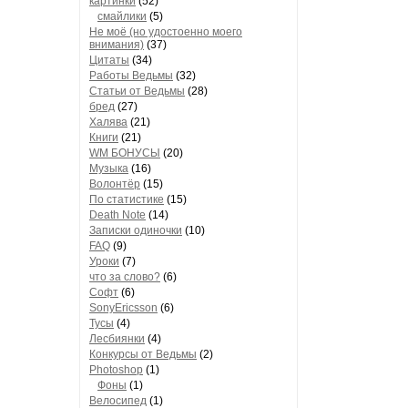
картинки
(52)
смайлики
(5)
Не моё (но удостоенно моего
внимания)
(37)
Цитаты
(34)
Работы Ведьмы
(32)
Статьи от Ведьмы
(28)
бред
(27)
Халява
(21)
Книги
(21)
WM БОНУСЫ
(20)
Музыка
(16)
Волонтёр
(15)
По статистике
(15)
Death Note
(14)
Записки одиночки
(10)
FAQ
(9)
Уроки
(7)
что за слово?
(6)
Софт
(6)
SonyEricsson
(6)
Тусы
(4)
Лесбиянки
(4)
Конкурсы от Ведьмы
(2)
Photoshop
(1)
Фоны
(1)
Велосипед
(1)