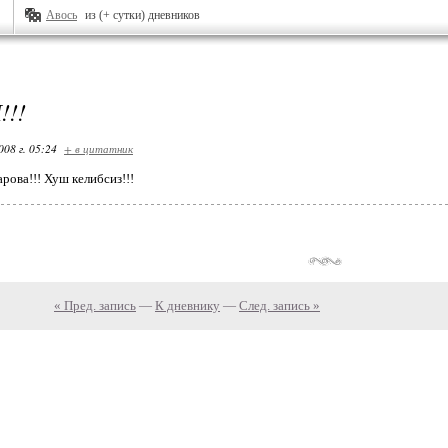
Авось
из (+ сутки) дневников
!!
008 г. 05:24
+ в цитатник
рова!!! Хуш келибсиз!!!
« Пред. запись
—
К дневнику
—
След. запись »