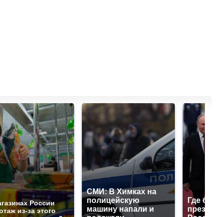
СМИ: В Химках на
полицейскую
Где буд
агазинах России
машину напали и
презид
отаж из-за этого