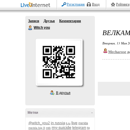
Регистрация
Вход
Рейтинги
Записи
Друзья
Комментарии
Witch you
ВЕЛКАМ!
Вторник, 13 Мая 2
Mecharose
да
В друзья
Метки
-
live
in russia
@witch_you2
merida
li.ru
my-suicide
telegram
tg
merida big 9
mtb