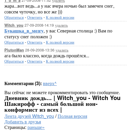
27-09-2008-11:52
удалить
T_o_m_a
жара...вот ведь...а у нас вчера ночью был замечен снег,
совсем чуточку, но все же )))
Обратиться
-
Ответить
-
К полной версии
27-09-2008-14:19
удалить
Witch_you
Букашка_в_мозгу
, у вас Северная столица :) Вам по
статусу снег положен :)
Обратиться
-
Ответить
-
К полной версии
28-09-2008-13:36
удалить
PlutonMan
ага было классно, когда дождь прошёлся...
Обратиться
-
Ответить
-
К полной версии
Комментарии (3):
вверх^
Вы сейчас не можете прокомментировать это сообщение.
Дневник дождь... | Witch_you - Witch You
Шакирофф - самый большой нон-
конформист из всех |
Лента друзей Witch_you
/
Полная версия
Добавить в друзья
Страницы:
раньше»