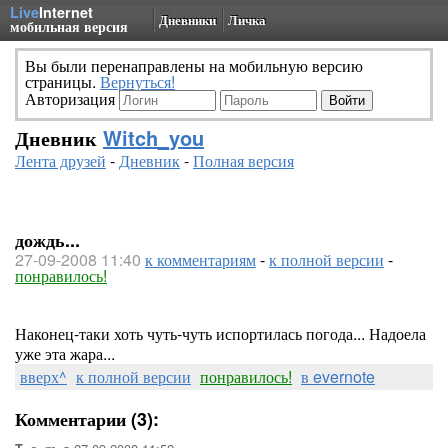
Live
Internet
Дневники
Личка
мобильная версия
Вы были перенаправлены на мобильную версию
страницы.
Вернуться!
Авторизация
Дневник
Witch_you
Лента друзей
-
Дневник
-
Полная версия
дождь...
27-09-2008 11:40
к комментариям
-
к полной версии
-
понравилось!
Наконец-таки хоть чуть-чуть испортилась погода... Надоела
уже эта жара...
вверх^
к полной версии
понравилось!
в evernote
Комментарии (3):