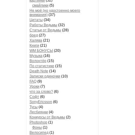
картинки
(52)
смайлики
(5)
Не моё (но удостоенно моего
внимания)
(37)
Цитаты
(34)
Работы Ведьмы
(32)
Статьи от Ведьмы
(28)
бред
(27)
Халява
(21)
Книги
(21)
WM БОНУСЫ
(20)
Музыка
(16)
Волонтёр
(15)
По статистике
(15)
Death Note
(14)
Записки одиночки
(10)
FAQ
(9)
Уроки
(7)
что за слово?
(6)
Софт
(6)
SonyEricsson
(6)
Тусы
(4)
Лесбиянки
(4)
Конкурсы от Ведьмы
(2)
Photoshop
(1)
Фоны
(1)
Велосипед
(1)