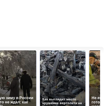
ую зиму в России
Не ешьт
Как выглядит место
то не ждал: как
готовую
крушение вертолета на