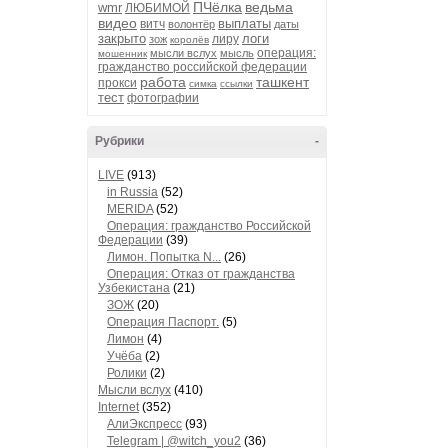
ПЧёлка
ведьма
wmr
ЛЮБИМОЙ
видео
выплаты
витч
волонтёр
даты
закрыто
логи
лиру
зож
королёв
операция:
мысли вслух
мысль
мошенник
гражданство российской федерации
работа
ташкент
прокси
симка
ссылки
тест
фотографии
Рубрики
-
LIVE
(913)
in Russia
(52)
MERIDA
(52)
Операция: гражданство Российской
Федерации
(39)
Лимон. Попытка N...
(26)
Операция: Отказ от гражданства
Узбекистана
(21)
ЗОЖ
(20)
Операция Паспорт.
(5)
Лимон
(4)
Учёба
(2)
Ролики
(2)
Мысли вслух
(410)
Internet
(352)
АлиЭкспресс
(93)
Telegram | @witch_you2
(36)