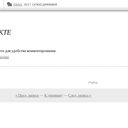
Авось
из (+ сутки) дневников
КТЕ
то для удобства комментирования.
щение
« Пред. запись
—
К дневнику
—
След. запись »