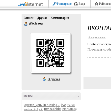
Регистрация
Вход
Рейтинги
Записи
Друзья
Комментарии
Witch you
ВКОНТА
+ в цитатник
Cообщение скры
Прочитать сооб
В друзья
Метки
-
live
in russia
@witch_you2
merida
li.ru
my-suicide
telegram
tg
merida big 9
mtb