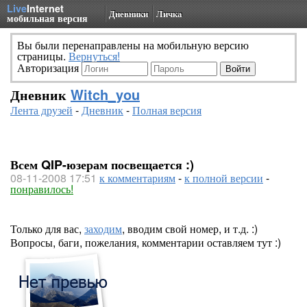
Live
Internet
Дневники
Личка
мобильная версия
Вы были перенаправлены на мобильную версию
страницы.
Вернуться!
Авторизация
Дневник
Witch_you
Лента друзей
-
Дневник
-
Полная версия
Всем QIP-юзерам посвещается :)
08-11-2008 17:51
к комментариям
-
к полной версии
-
понравилось!
Только для вас,
заходим
, вводим свой номер, и т.д. :)
Вопросы, баги, пожелания, комментарии оставляем тут :)