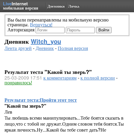
Live
Internet
Дневники
Личка
мобильная версия
Вы были перенаправлены на мобильную версию
страницы.
Вернуться!
Авторизация
Дневник
Witch_you
Лента друзей
-
Дневник
-
Полная версия
Результат теста "Какой ты зверь?"
25-03-2009 17:51
к комментариям
-
к полной версии
-
понравилось!
Результат теста:
Пройти этот тест
"Какой ты зверь?"
Лев
Ты любишь всеми манипулировать...Тебе боятся сказать в
лицо,что с тобой не дружат.Одним словом тебя боятся.Ты
яркая личность.Ну...Какой бы тебе совет дать?Не