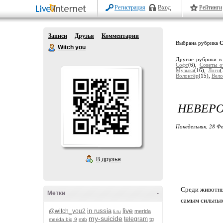
Регистрация
Вход
Рейтинги
Записи
Друзья
Комментарии
Выбрана рубрика
С
Witch you
Другие рубрики в
Софт
(6),
Советы о
Музыка
(16),
Логи
(
Волонтёр
(15),
Вело
НЕВЕР
Понедельник, 28 Фе
В друзья
Среди животных
Метки
-
самым сильным,
live
in russia
@witch_you2
merida
li.ru
my-suicide
telegram
tg
merida big 9
mtb