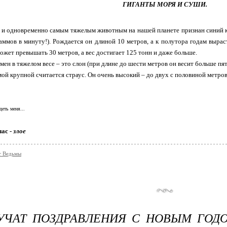
ГИГАНТЫ МОРЯ И СУШИ.
 одновременно самым тяжелым животным на нашей планете признан синий кит
раммов в минуту!). Рождается он длиной 10 метров, а к полутора годам вырас
может превышать 30 метров, а вес достигает 125 тонн и даже больше.
мен в тяжелом весе – это слон (при длине до шести метров он весит больше пят
ой крупной считается страус. Он очень высокий – до двух с половиной метров, 
деть меня...
час -
злое
т Ведьмы
УЧАТ ПОЗДРАВЛЕНИЯ С НОВЫМ ГОД