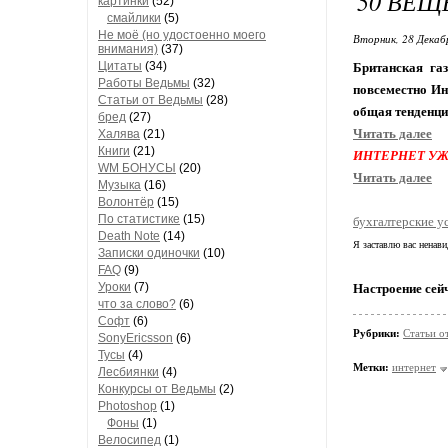
50 ВЕЩ
картинки
(52)
смайлики
(5)
Не моё (но удостоенно моего
Вторник, 28 Декаб
внимания)
(37)
Цитаты
(34)
Британская га
Работы Ведьмы
(32)
повсеместно Инт
Статьи от Ведьмы
(28)
общая тенденци
бред
(27)
Читать далее
Халява
(21)
Книги
(21)
ИНТЕРНЕТ УЖ
WM БОНУСЫ
(20)
Читать далее
Музыка
(16)
Волонтёр
(15)
По статистике
(15)
бухгалтерские у
Death Note
(14)
Я заставлю вас ненави
Записки одиночки
(10)
FAQ
(9)
Уроки
(7)
Настроение сей
что за слово?
(6)
Софт
(6)
Рубрики:
Статьи о
SonyEricsson
(6)
Тусы
(4)
Метки:
интернет
Лесбиянки
(4)
Конкурсы от Ведьмы
(2)
Photoshop
(1)
Фоны
(1)
Велосипед
(1)