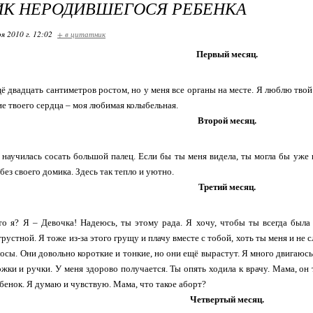
ИК НЕРОДИВШЕГОСЯ РЕБЕНКА
я 2010 г. 12:02
+ в цитатник
Первый месяц.
щё двадцать сантиметров ростом, но у меня все органы на месте. Я люблю тво
ие твоего сердца – моя любимая колыбельная.
Второй месяц.
 научилась сосать большой палец. Если бы ты меня видела, ты могла бы уже 
ез своего домика. Здесь так тепло и уютно.
Третий месяц.
то я? Я – Девочка! Надеюсь, ты этому рада. Я хочу, чтобы ты всегда была 
рустной. Я тоже из-за этого грущу и плачу вместе с тобой, хоть ты меня и не
лосы. Они довольно короткие и тонкие, но они ещё вырастут. Я много двигаюс
ожки и ручки. У меня здорово получается. Ты опять ходила к врачу. Мама, он т
ебенок. Я думаю и чувствую. Мама, что такое аборт?
Четвертый месяц.