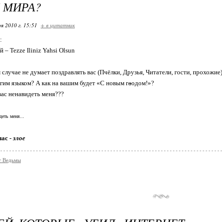
 МИРА?
я 2010 г. 15:51
+ в цитатник
:
– Tezze Iliniz Yahsi Olsun
м случае не думает поздравлять вас (Пчёлки, Друзья, Читатели, гости, прохожи
угим языком? А как на вашим будет «С новым г
а
одом!»?
л вас ненавидеть меня???
деть меня...
час -
злое
т Ведьмы