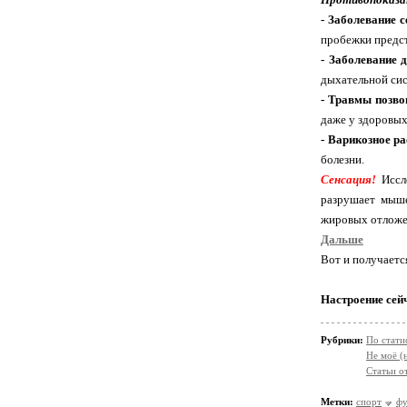
- Заболевание с
пробежки предст
- Заболевание 
дыхательной си
- Травмы позво
даже у здоровых
- Варикозное р
болезни.
Сенсация!
Иссле
разрушает мыше
жировых отложе
Дальше
Вот и получается
Настроение сей
Рубрики:
По стати
Не моё (
Статьи о
Метки:
спорт
фу