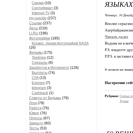
ЯЗЫКАХ
Скидки
(10)
Сертификат
(3)
Internet-TV
(3)
Четверг, 30 Декабр
my-suicide
(237)
Ссылки
(237)
Вполне серьезно
Даты
(216)
Азербайджанский 
LI.RU
(196)
Читать далее
Фотографии
(185)
Ведьма не в коё
Космос. Архив фотографий NASA
(16)
P.S. владеете др
Фильмы
(175)
P.P.S. я застави
Трейлер
(12)
Сериалы
(9)
Заработок в Интернете
(128)
Я заставлю вас ненави
Выплаты
(74)
CPA
(13)
Настроение сей
Блогинг
(7)
telegram
(3)
Cashback
(1)
Рубрики:
Статьи о
Советы от Ведьмы
(79)
Уроки
Логи
(79)
Работа
(76)
Юмор
(76)
Опросы
(67)
Закрыто
(60)
Тесты
(53)