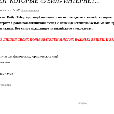
ЕЙ, КОТОРЫЕ «УБИЛ» ИНТЕРНЕТ…
ря 2010 г. 11:00
+ в цитатник
зета Daily Telegraph опубликовала список пятидесяти вещей, которые
ернет. Сравнивая английский взгляд с нашей действительностью можно при
я налицо. Вот самое подходящее из английского «некролога».
Е ЛИШИЛ СВОИХ ПОЛЬЗОВАТЕЛЕЙ МНОГИХ ВАЖНЫХ ВЕЩЕЙ. И ВР
слуги
для физических, юридических лиц!
деть меня...
час -
злое
т Ведьмы