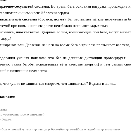
ердечно-сосудистой системы.
Во время бега основная нагрузка происходит 
авляют при ишемической болезни сердца.
дыхательной системы (бронхи, астма).
Бег заставляет лёгкие перекачивать 
стемой при повышении скорости неизбежно начинают задыхаться.
ночника, плоскостопие.
Ударные волны, возникающие при беге, могут вызва
 людей.
асширение вен.
Давление на ноги во время бега в три раза превышает вес тела,
дования ученых показали, что бег на длинные дистанции провоцирует… 
чную ткань (чтобы использовать её в качестве энергии) и тем самым спос
ний и появлению целлюлита.
, что лушче не заниматься спортом, чем заниматься? Ведьма в шоке...
час -
злое
стике
но удостоенно моего внимания)
т Ведьмы
тбол
хоккей
лыжи
танцы
баскетбол
волейбол
аэробика
плавание