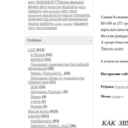
ПЧёлка
ведьма
wmr
ЛЮБИМОЙ
видео
выплаты
витч
волонтёр
даты
закрыто
логи
лиру
зож
королёв
операция:
мысли вслух
мысль
мошенник
Самым большим и
гражданство российской федерации
работа
ташкент
80-100 кг (75 г
прокси
симка
ссылки
тест
фотографии
взрослого кита 
На суше рекордс
Рубрики
-
А среди птиц сам
Читать далее
LIVE
(913)
in Russia
(52)
MERIDA
(52)
Я заставлю вас ненави
Операция: гражданство Российской
Федерации
(39)
Лимон. Попытка N...
(26)
Настроение сей
Операция: Отказ от гражданства
Узбекистана
(21)
Рубрики:
Статьи о
ЗОЖ
(20)
Операция Паспорт.
(5)
Метки:
статья
Лимон
(4)
Учёба
(2)
Ролики
(2)
Мысли вслух
(410)
Internet
(352)
КАК ЗВ
АлиЭкспресс
(93)
Telegram | @witch_you2
(36)