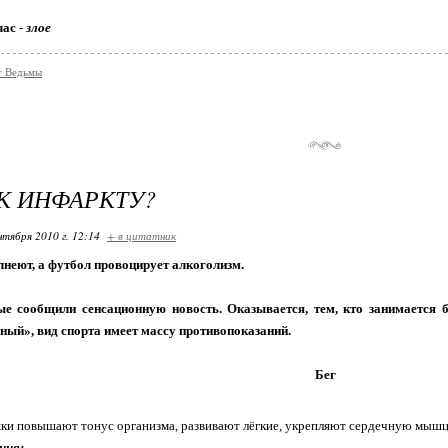
час -
злое
т Ведьмы
К ИНФАРКТУ?
нтября 2010 г. 12:14
+ в цитатник
лнеют, а футбол провоцирует алкоголизм.
е сообщили сенсационную новость. Оказывается, тем, кто занимается 
ный», вид спорта имеет массу противопоказаний.
Бег
и повышают тонус организма, развивают лёгкие, укрепляют сердечную мышц
ния: