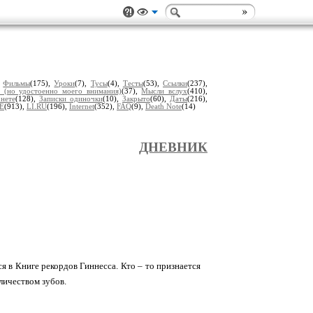
,
Фильмы
(175),
Уроки
(7),
Тусы
(4),
Тесты
(53),
Ссылки
(237),
 (но удостоенно моего внимания)
(37),
Мысли вслух
(410),
нете
(128),
Записки одиночки
(10),
Закрыто
(60),
Даты
(216),
E
(913),
LI.RU
(196),
Internet
(352),
FAQ
(9),
Death Note
(14)
ДНЕВНИК
я в Книге рекордов Гиннесса. Кто – то признается
личеством зубов.