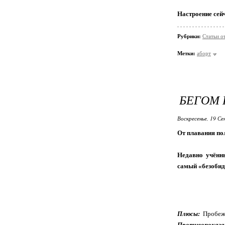
Настроение сей
Рубрики:
Статьи о
Метки:
аборт
БЕГОМ 
Воскресенье, 19 Се
От плавания по
Недавно учённы
самый «безобид
Плюсы:
Пробежк
Противопоказа