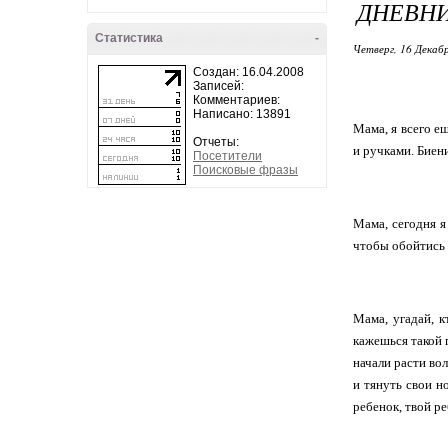
ДНЕВН
Статистика
-
Четверг, 16 Декабр
Создан: 16.04.2008
Записей:
Комментариев:
Написано: 13891
Мама, я всего е
Отчеты:
и ручками. Биен
Посетители
Поисковые фразы
Мама, сегодня я
чтобы обойтись б
Мама, угадай, к
кажешься такой г
начали расти во
и тянуть свои н
ребенок, твой р