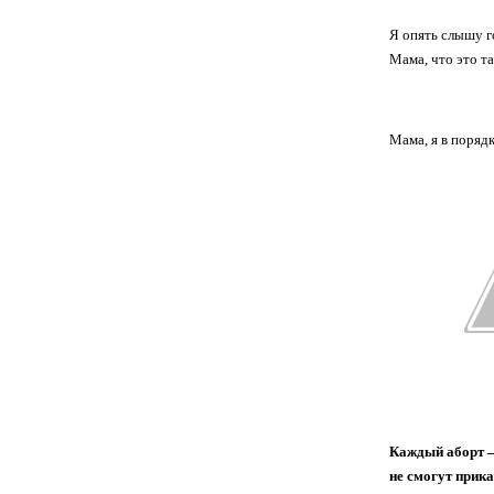
Я опять слышу го
Мама, что это т
Мама, я в порядк
Каждый аборт – 
не смогут прика