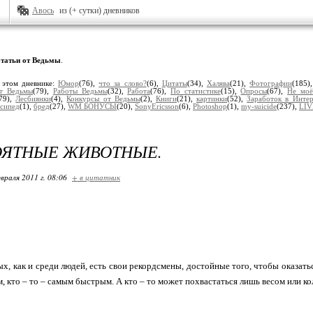
Авось
из (+ сутки) дневников
татьи от Ведьмы
.
 этом дневнике:
Юмор
(76),
что за слово?
(6),
Цитаты
(34),
Халява
(21),
Фотографии
(185)
т Ведьмы
(79),
Работы Ведьмы
(32),
Работа
(76),
По статистике
(15),
Опросы
(67),
Не моё
79),
Лесбиянки
(4),
Конкурсы от Ведьмы
(2),
Книги
(21),
картинки
(52),
Заработок в Интер
сипед
(1),
бред
(27),
WM БОНУСЫ
(20),
SonyEricsson
(6),
Photoshop
(1),
my-suicide
(237),
LIV
ОЯТНЫЕ ЖИВОТНЫЕ.
враля 2011 г. 08:06
+ в цитатник
, как и среди людей, есть свои рекордсмены, достойные того, чтобы оказатьс
 кто – то – самым быстрым. А кто – то может похвастаться лишь весом или ко