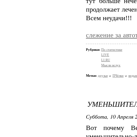
тут больше неч
продолжает леч
Всем неудачи!!!
слежение за авт
Рубрики:
По статистике
LIVE
LI.RU
Мысли вслух
Метки:
друзья
ПЧёлки
ведьм
УМЕНЬШИТЕЛЬ
Суббота, 10 Апреля 2
Вот почему Ве
уменьшительно-л