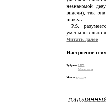
незнакомой дев
видели), так она
шоке...
P.S. разумеет
уменьшительно-л
Читать далее
Настроение сейч
Рубрики:
LIVE
Мысли вслух
Метки:
ведьма
ТОПОЛИННЫЙ 