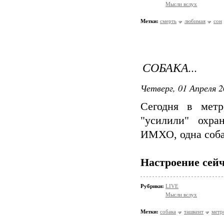
Мысли вслух
Метки:
смерть
любимая
сон
СОБАКА...
Четверг, 01 Апреля 2
Сегодня в метр
"усилили" охра
ИМХО, одна собак
Настроение сейч
Рубрики:
LIVE
Мысли вслух
Метки:
собака
ташкент
метр