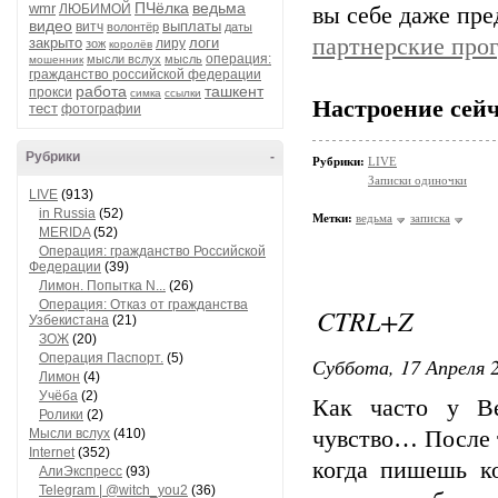
ПЧёлка
ведьма
wmr
ЛЮБИМОЙ
вы себе даже пр
видео
выплаты
витч
волонтёр
даты
партнерские про
закрыто
логи
лиру
зож
королёв
операция:
мысли вслух
мысль
мошенник
гражданство российской федерации
работа
ташкент
прокси
симка
ссылки
Настроение сейч
тест
фотографии
Рубрики
-
Рубрики:
LIVE
Записки одиночки
LIVE
(913)
in Russia
(52)
Метки:
ведьма
записка
MERIDA
(52)
Операция: гражданство Российской
Федерации
(39)
Лимон. Попытка N...
(26)
Операция: Отказ от гражданства
CTRL+Z
Узбекистана
(21)
ЗОЖ
(20)
Операция Паспорт.
(5)
Суббота, 17 Апреля 2
Лимон
(4)
Учёба
(2)
Как часто у Ве
Ролики
(2)
Мысли вслух
(410)
чувство… После т
Internet
(352)
когда пишешь ко
АлиЭкспресс
(93)
Telegram | @witch_you2
(36)