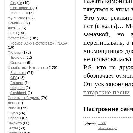
нажать комбинац
Скидки
(10)
тянуться к этим
Сертификат
(3)
Internet-TV
(3)
Это уже реально
my-suicide
(237)
Ссылки
(237)
нет (а жаль)… Мо
Даты
(216)
замазкой, но
LI.RU
(196)
Фотографии
(185)
переписывать, а 
Космос. Архив фотографий NASA
(16)
«помощница» для
Фильмы
(175)
Трейлер
(12)
не пользовалась
Сериалы
(9)
P.S. кто не дру
Заработок в Интернете
(128)
Выплаты
(74)
обозначает отмен
CPA
(13)
Отпуск закончилс
Блогинг
(7)
telegram
(3)
татарские песни
Cashback
(1)
Советы от Ведьмы
(79)
Логи
(79)
Настроение сейч
Работа
(76)
Юмор
(76)
Опросы
(67)
Закрыто
(60)
Рубрики:
LIVE
Тесты
(53)
Мысли вслух