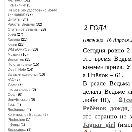
картинки
(52)
смайлики
(5)
Не моё (но удостоенно моего
внимания)
(37)
Цитаты
(34)
Работы Ведьмы
(32)
2 ГОДА
Статьи от Ведьмы
(28)
бред
(27)
Пятница, 16 Апреля 2
Халява
(21)
Книги
(21)
Сегодня ровно 2
WM БОНУСЫ
(20)
Музыка
(16)
это время Ведьм
Волонтёр
(15)
По статистике
(15)
комментариев. У
Death Note
(14)
а Пчёлок – 61.
Записки одиночки
(10)
FAQ
(9)
В реале Ведьма
Уроки
(7)
что за слово?
(6)
делала Ведьме л
Софт
(6)
любит!!!),
Ic
SonyEricsson
(6)
Тусы
(4)
Ребёнок_дождя
Лесбиянки
(4)
Конкурсы от Ведьмы
(2)
это странно не 
Photoshop
(1)
Jaguar_girl
(име
Фоны
(1)
Велосипед
(1)