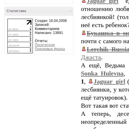
Jaguar_girl
ед
отношению любви
Статистика
-
лесбиянкой! (тол
Создан: 16.04.2008
неё есть ребенок?
Записей:
Комментариев:
Букашка_в_мо
Написано: 13891
почти с самого на
Отчеты:
Посетители
Lerchik_Russi
Поисковые фразы
Джаста
.
А ещё, Ведьма 
Sonka_Hulevna
,
1
,
Jaguar_girl
(
лесбиянки, у кот
ещё татуировок).
Вот такая вот с
А теперь, дес
неопределенный 