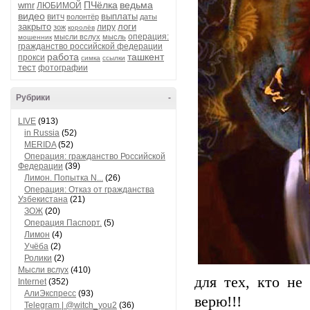
ПЧёлка
ведьма
wmr
ЛЮБИМОЙ
видео
выплаты
витч
волонтёр
даты
закрыто
логи
лиру
зож
королёв
операция:
мысли вслух
мысль
мошенник
гражданство российской федерации
работа
ташкент
прокси
симка
ссылки
тест
фотографии
Рубрики
-
LIVE
(913)
in Russia
(52)
MERIDA
(52)
Операция: гражданство Российской
Федерации
(39)
Лимон. Попытка N...
(26)
Операция: Отказ от гражданства
Узбекистана
(21)
ЗОЖ
(20)
Операция Паспорт.
(5)
Лимон
(4)
Учёба
(2)
Ролики
(2)
Мысли вслух
(410)
для тех, кто не
Internet
(352)
АлиЭкспресс
(93)
верю!!!
Telegram | @witch_you2
(36)