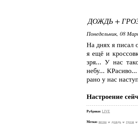
ДОЖДЬ + ГРОЗ
Понедельник, 08 Мар
На днях я писал 
я ещё и кроссовк
зря... У нас та
небу... КРасиво.
рано у нас наступ
Настроение сейч
Рубрики:
LIVE
Метки:
весна
дождь
гроза