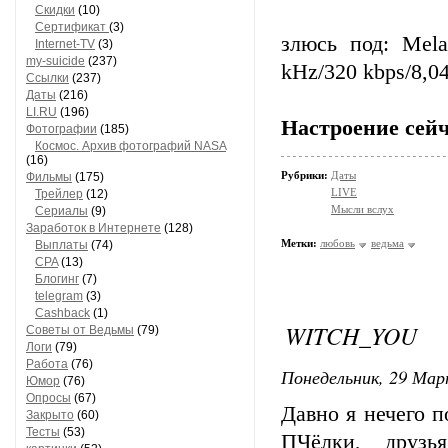
Скидки
(10)
Сертификат
(3)
злюсь под: Mela
Internet-TV
(3)
my-suicide
(237)
kHz/320 kbps/8,0
Ссылки
(237)
Даты
(216)
LI.RU
(196)
Настроение сейч
Фотографии
(185)
Космос. Архив фотографий NASA
(16)
Рубрики:
Даты
Фильмы
(175)
LIVE
Трейлер
(12)
Мысли вслух
Сериалы
(9)
Заработок в Интернете
(128)
Метки:
любовь
ведьма
Выплаты
(74)
CPA
(13)
Блогинг
(7)
telegram
(3)
Cashback
(1)
WITCH_YOU
Советы от Ведьмы
(79)
Логи
(79)
Работа
(76)
Понедельник, 29 Мар
Юмор
(76)
Опросы
(67)
Давно я нечего п
Закрыто
(60)
Тесты
(53)
ПЧёлки, друзь