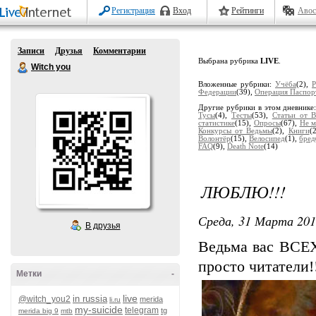
Регистрация
Вход
Рейтинги
Авос
Записи
Друзья
Комментарии
Выбрана рубрика
LIVE
.
Witch you
Вложенные рубрики:
Учёба
(2),
Р
Федерации
(39),
Операция Паспор
Другие рубрики в этом дневнике
Тусы
(4),
Тесты
(53),
Статьи от 
статистике
(15),
Опросы
(67),
Не м
Конкурсы от Ведьмы
(2),
Книги
(
Волонтёр
(15),
Велосипед
(1),
бред
FAQ
(9),
Death Note
(14)
ЛЮБЛЮ!!!
Среда, 31 Марта 201
В друзья
Ведьма вас ВСЕХ
просто читатели!
Метки
-
live
in russia
@witch_you2
merida
li.ru
my-suicide
telegram
tg
merida big 9
mtb