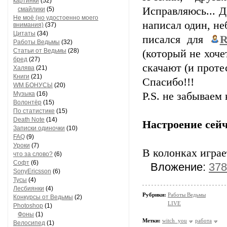
картинки
(52)
Исправляюсь... Д
смайлики
(5)
Не моё (но удостоенно моего
написал один, не
внимания)
(37)
Цитаты
(34)
писался для
R
Работы Ведьмы
(32)
Статьи от Ведьмы
(28)
(который не хочет
бред
(27)
скачают (и проте
Халява
(21)
Книги
(21)
Спасибо!!!
WM БОНУСЫ
(20)
Музыка
(16)
P.S. не забываем
Волонтёр
(15)
По статистике
(15)
Death Note
(14)
Настроение сейч
Записки одиночки
(10)
FAQ
(9)
Уроки
(7)
В колонках играе
что за слово?
(6)
Софт
(6)
Вложение:
378
SonyEricsson
(6)
Тусы
(4)
Лесбиянки
(4)
Рубрики:
Работы Ведьмы
Конкурсы от Ведьмы
(2)
LIVE
Photoshop
(1)
Фоны
(1)
Метки:
witch_you
работа
Велосипед
(1)