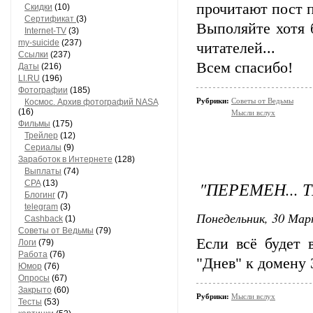
прочитают пост п
Скидки
(10)
Сертификат
(3)
Выполяйте хотя б
Internet-TV
(3)
my-suicide
(237)
читателей...
Ссылки
(237)
Всем спасибо!
Даты
(216)
LI.RU
(196)
Фотографии
(185)
Рубрики:
Советы от Ведьмы
Космос. Архив фотографий NASA
(16)
Мысли вслух
Фильмы
(175)
Трейлер
(12)
Сериалы
(9)
Заработок в Интернете
(128)
Выплаты
(74)
"ПЕРЕМЕН... 
CPA
(13)
Блогинг
(7)
telegram
(3)
Понедельник, 30 Мар
Cashback
(1)
Советы от Ведьмы
(79)
Если всё будет 
Логи
(79)
Работа
(76)
"Днев" к домену 3
Юмор
(76)
Опросы
(67)
Закрыто
(60)
Рубрики:
Мысли вслух
Тесты
(53)