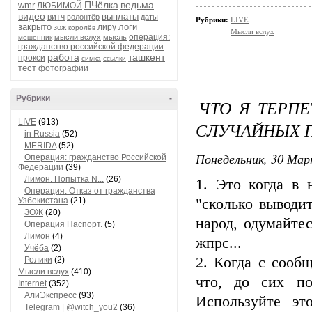
ПЧёлка
ведьма
wmr
ЛЮБИМОЙ
видео
выплаты
витч
волонтёр
даты
Рубрики:
LIVE
закрыто
логи
лиру
зож
королёв
Мысли вслух
операция:
мысли вслух
мысль
мошенник
гражданство российской федерации
работа
ташкент
прокси
симка
ссылки
тест
фотографии
Рубрики
-
ЧТО Я ТЕРПЕ
LIVE
(913)
СЛУЧАЙНЫХ П
in Russia
(52)
MERIDA
(52)
Понедельник, 30 Мар
Операция: гражданство Российской
Федерации
(39)
Лимон. Попытка N...
(26)
1. Это когда в 
Операция: Отказ от гражданства
Узбекистана
(21)
"сколько выводи
ЗОЖ
(20)
народ, одумайтес
Операция Паспорт.
(5)
Лимон
(4)
жпрс...
Учёба
(2)
2. Когда с сооб
Ролики
(2)
Мысли вслух
(410)
что, до сих по
Internet
(352)
АлиЭкспресс
(93)
Используйте эт
Telegram | @witch_you2
(36)