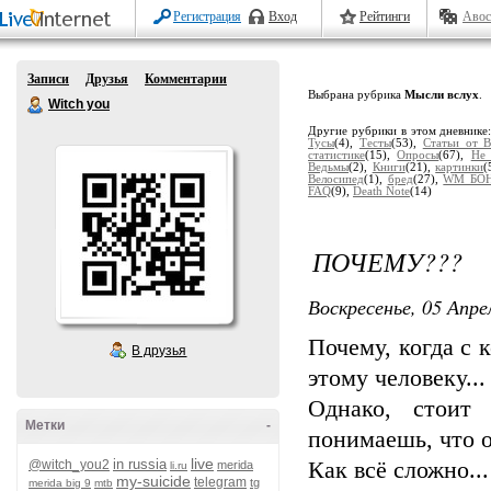
Регистрация
Вход
Рейтинги
Авос
Записи
Друзья
Комментарии
Выбрана рубрика
Мысли вслух
.
Witch you
Другие рубрики в этом дневнике
Тусы
(4),
Тесты
(53),
Статьи от 
статистике
(15),
Опросы
(67),
Не 
Ведьмы
(2),
Книги
(21),
картинки
(
Велосипед
(1),
бред
(27),
WM БО
FAQ
(9),
Death Note
(14)
ПОЧЕМУ???
Воскресенье, 05 Апре
Почему, когда с 
В друзья
этому человеку...
Однако, стоит
Метки
-
понимаешь, что о
live
in russia
@witch_you2
Как всё сложно...
merida
li.ru
my-suicide
telegram
tg
merida big 9
mtb