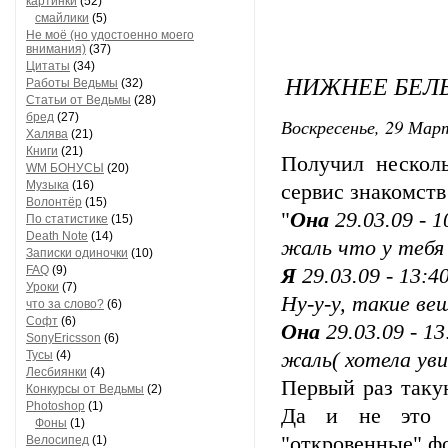
картинки
(52)
смайлики
(5)
Не моё (но удостоенно моего
внимания)
(37)
Цитаты
(34)
НИЖНЕЕ БЕЛЬЁ
Работы Ведьмы
(32)
Статьи от Ведьмы
(28)
бред
(27)
Воскресенье, 29 Март
Халява
(21)
Книги
(21)
Получил несколь
WM БОНУСЫ
(20)
Музыка
(16)
сервис знакомств 
Волонтёр
(15)
"
Она
29.03.09 - 1
По статистике
(15)
Death Note
(14)
жаль что у тебя
Записки одиночки
(10)
FAQ
(9)
Я
29.03.09 - 13:4
Уроки
(7)
Ну-у-у, такие ве
что за слово?
(6)
Софт
(6)
Она
29.03.09 - 13
SonyEricsson
(6)
Тусы
(4)
жаль( хотела ув
Лесбиянки
(4)
Первый раз такую
Конкурсы от Ведьмы
(2)
Photoshop
(1)
Да и не это г
Фоны
(1)
"откровенные" ф
Велосипед
(1)