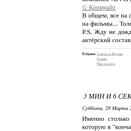
© Копирайт
В общем, все на 
на фильмы... Тол
P.S. Жду не дож
актёрский состав
Рубрики:
Советы от Ведьмы
Ссылки
Мысли вслух
3 МИН И 6 СЕК
Суббота, 28 Марта 2
Именно столько
которую я "конча