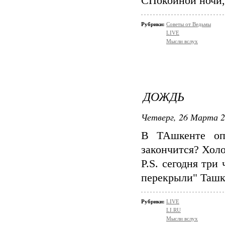
СПокойной ночи,
Рубрики:
Советы от Ведьмы
LIVE
Мысли вслух
ДОЖДЬ
Четверг, 26 Марта 2
В ТАшкенте опя
закончится? Холо
P.S. сегодня три
перекрыли" Ташке
Рубрики:
LIVE
LI.RU
Мысли вслух