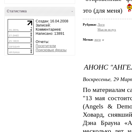
это (для меня)
Статистика
-
Создан: 16.04.2008
Рубрики:
Логи
Записей:
Комментариев:
Мысли вслух
Написано: 13891
Метки:
логи
Отчеты:
Посетители
Поисковые фразы
АНОНС "АНГЕ
Воскресенье, 29 Март
По материалам с
"13 мая состои
(Angels & Demo
Ховард, снявши
Дэна Брауна «А
несколько лет 