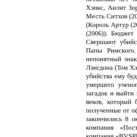
Хэнкс, Аилит Зо
Месть Ситхов (20
(Король Артур (2
(2006)). Бюджет
Свершают убийст
Папы Римского.
непонятный знак
Лэнгдона (Том Хэ
убийства ему буд
умершего учено
загадок и выйти
веков, который 
полученные от о
закончились 8 о
компания «Пост
компания «BVSPR