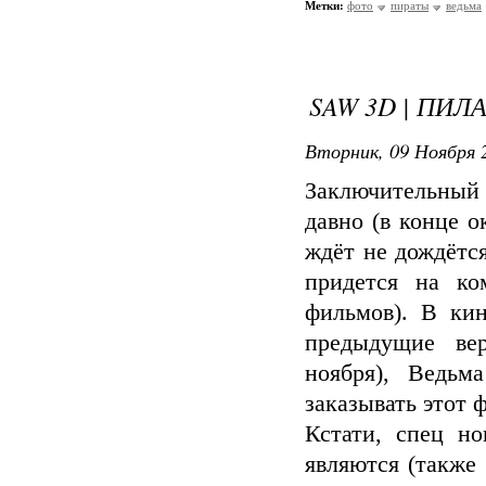
Метки:
фото
пираты
ведьма
SAW 3D | ПИЛА
Вторник, 09 Ноября 2
Заключительный 
давно (в конце о
ждёт не дождётся
придется на ко
фильмов). В кин
предыдущие ве
ноября), Ведьм
заказывать этот
Кстати, спец но
являются (также