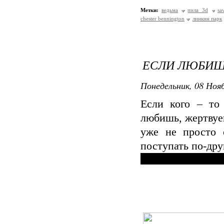
Метки:
ведьма
пила 3d
sa
chester bennington
линкин парк
ЕСЛИ ЛЮБИШЬ
Понедельник, 08 Нояб
Если кого – то
любишь, жертвуе
уже не просто 
поступать по-дру