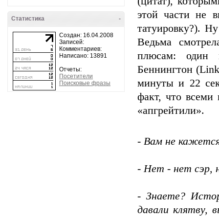
(цитат), которы
этой части не в
Статистика
-
татуировку?). Н
Создан: 16.04.2008
Ведьма смотре
Записей:
Комментариев:
плюсам: один 
Написано: 13891
Беннингтон (Link
Отчеты:
Посетители
минуты и 22 сек
Поисковые фразы
факт, что всем
«апгрейтили».
- Вам не кажетс
- Нет - нет сэр, 
- Знаете? Исто
давали клятву, 