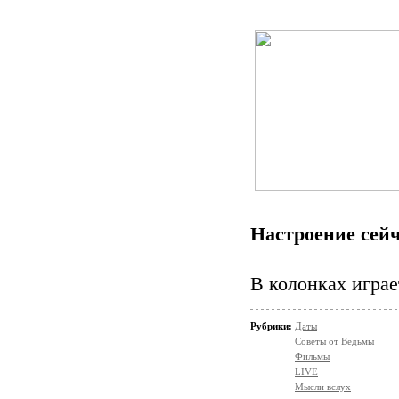
Настроение сейч
В колонках играе
Рубрики:
Даты
Советы от Ведьмы
Фильмы
LIVE
Мысли вслух