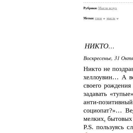
Рубрики:
Мысли вслух
Метки:
глаза
мысль
НИКТО…
Воскресенье, 31 Октя
Никто не поздра
хеллоувин… А ве
своего рождения
задавать «тупые
анти-позитивны
социопат?»… Ве
мелких, бытовы
P.S. пользуясь 