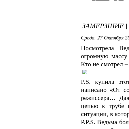
ЗАМЕРЗШИЕ |
Среда, 27 Октября 20
Посмотрела Ве
огромную массу
Кто не смотрел 
P.S. купила эт
написано «От с
режиссера… Даж
цепью к трубе 
ситуации, в кото
P.P.S. Ведьма бо