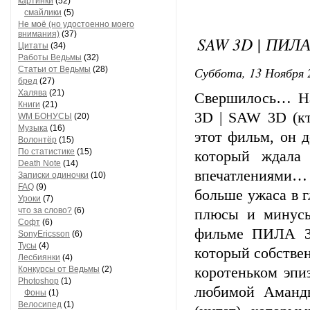
картинки
(52)
смайлики
(5)
Не моё (но удостоенно моего
внимания)
(37)
SAW 3D | ПИЛА
Цитаты
(34)
Работы Ведьмы
(32)
Суббота, 13 Ноября 
Статьи от Ведьмы
(28)
бред
(27)
Халява
(21)
Свершилось… На
Книги
(21)
3D | SAW 3D (кт
WM БОНУСЫ
(20)
Музыка
(16)
этот фильм, он 
Волонтёр
(15)
По статистике
(15)
который ждала
Death Note
(14)
впечатлениями…
Записки одиночки
(10)
FAQ
(9)
больше ужаса в 
Уроки
(7)
что за слово?
(6)
плюсы и минусы
Софт
(6)
фильме ПИЛА 3
SonyEricsson
(6)
Тусы
(4)
который собстве
Лесбиянки
(4)
Конкурсы от Ведьмы
(2)
коротеньком эпиз
Photoshop
(1)
любимой Аманд
Фоны
(1)
Велосипед
(1)