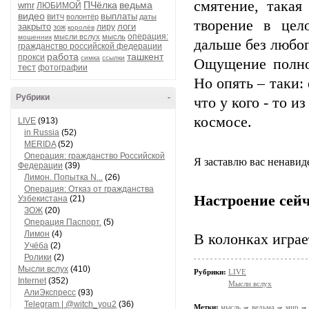
смятение, такая
ПЧёлка
ведьма
wmr
ЛЮБИМОЙ
видео
выплаты
витч
волонтёр
даты
творение в цел
закрыто
логи
лиру
зож
королёв
операция:
мысли вслух
мысль
мошенник
дальше без любо
гражданство российской федерации
работа
ташкент
прокси
симка
ссылки
Ощущение полног
тест
фотографии
Но опять – таки:
Рубрики
-
что у кого - то 
космосе.
LIVE
(913)
in Russia
(52)
MERIDA
(52)
Операция: гражданство Российской
Я заставлю вас ненавиде
Федерации
(39)
Лимон. Попытка N...
(26)
Операция: Отказ от гражданства
Настроение сейч
Узбекистана
(21)
ЗОЖ
(20)
Операция Паспорт.
(5)
Лимон
(4)
В колонках играе
Учёба
(2)
Ролики
(2)
Мысли вслух
(410)
Рубрики:
LIVE
Internet
(352)
Мысли вслух
АлиЭкспресс
(93)
Telegram | @witch_you2
(36)
Метки:
мысль
ведьма
мир