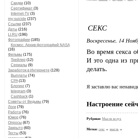
Скидки
(10)
Сертификат
(3)
Internet-TV
(3)
my-suicide
(237)
Ссылки
(237)
СЕКС
Даты
(216)
LI.RU
(196)
Воскресенье, 14 Нояб
Фотографии
(185)
Космос. Архив фотографий NASA
(16)
Во время секса о
Фильмы
(175)
И это одна из пр
Трейлер
(12)
Сериалы
(9)
делать.
Заработок в Интернете
(128)
Выплаты
(74)
CPA
(13)
Блогинг
(7)
Я заставлю вас ненавиде
telegram
(3)
Cashback
(1)
Советы от Ведьмы
(79)
Настроение сейч
Логи
(79)
Работа
(76)
Юмор
(76)
Рубрики:
Мысли вслух
Опросы
(67)
Закрыто
(60)
Метки:
секс
мысль
Тесты
(53)