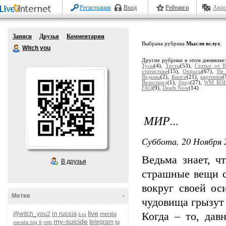
Регистрация
Вход
Рейтинги
Авос
Записи
Друзья
Комментарии
Выбрана рубрика
Мысли вслух
.
Witch you
Другие рубрики в этом дневнике
Тусы
(4),
Тесты
(53),
Статьи от 
статистике
(15),
Опросы
(67),
Не 
Ведьмы
(2),
Книги
(21),
картинки
(
Велосипед
(1),
бред
(27),
WM БО
FAQ
(9),
Death Note
(14)
МИР...
Суббота, 20 Ноября 
Ведьма знает, 
В друзья
страшные вещи с
вокруг своей ос
Метки
-
чудовища грызут
live
in russia
@witch_you2
Когда – то, дав
merida
li.ru
my-suicide
telegram
tg
merida big 9
mtb