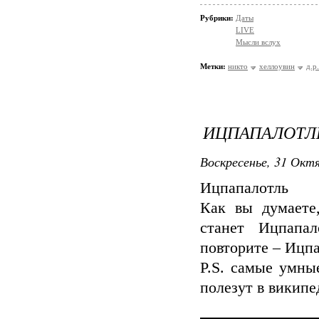
Рубрики:
Даты
LIVE
Мысли вслух
Метки:
никто
хеллоувин
д.р.
ИЦПАПАЛОТЛ
Воскресенье, 31 Октя
Ицпапалотль
Как вы думаете
станет Ицпапа
повторите – Ицпа
P.S. самые умны
полезут в вики