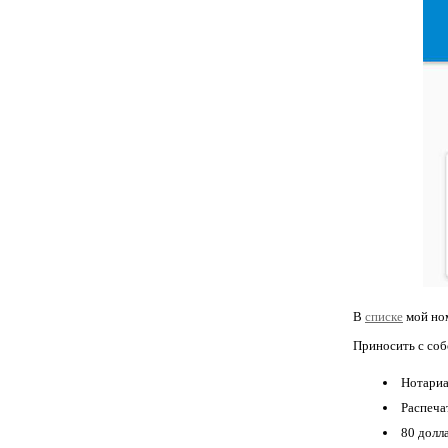
В
списке
мой ном
Приносить с соб
Нотариа
Распеча
80 дол