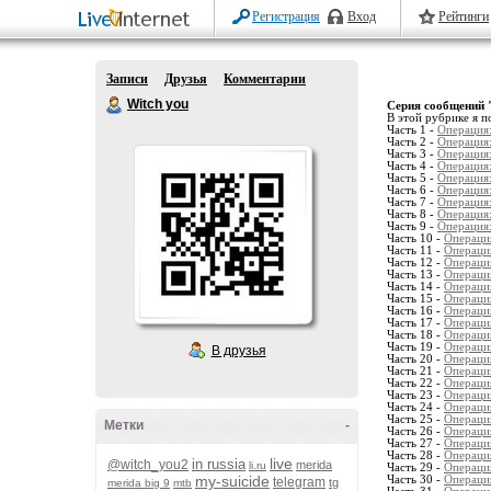
Регистрация
Вход
Рейтинги
Записи
Друзья
Комментарии
Witch you
Серия сообщений 
В этой рубрике я п
Часть 1 -
Операция:
Часть 2 -
Операция:
Часть 3 -
Операция
Часть 4 -
Операция
Часть 5 -
Операция:
Часть 6 -
Операция:
Часть 7 -
Операция:
Часть 8 -
Операция:
Часть 9 -
Операция:
Часть 10 -
Операция
Часть 11 -
Операция
Часть 12 -
Операция
Часть 13 -
Операция
Часть 14 -
Операция
Часть 15 -
Операция
Часть 16 -
Операция
Часть 17 -
Операция
Часть 18 -
Операци
Часть 19 -
Операция
В друзья
Часть 20 -
Операция
Часть 21 -
Операция
Часть 22 -
Операция
Часть 23 -
Операция
Часть 24 -
Операция
Часть 25 -
Операция
Метки
-
Часть 26 -
Операция
Часть 27 -
Операция
Часть 28 -
Операци
live
in russia
@witch_you2
merida
li.ru
Часть 29 -
Операция
my-suicide
Часть 30 -
Операция
telegram
tg
merida big 9
mtb