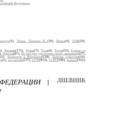
рт.
оссийской Федерации.
спорт.
(5),
Лимон. Попытка N...
(26),
Лимон
(4),
ЗОЖ
(20),
5),
Фильмы
(175),
Уроки
(7),
Тусы
(4),
Тесты
(53),
Статьи от
),
Опросы
(67),
Не моё (но удостоенно моего внимания)
(37),
(52),
Заработок в Интернете
(128),
Записки одиночки
(10),
op
(1),
my-suicide
(237),
LIVE
(913),
LI.RU
(196),
Internet
(352),
ФЕДЕРАЦИИ |
ДНЕВНИК
!