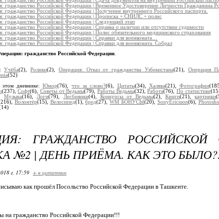
: гражданство Российской Федерации | Сдача документов на внутренний Российский паспо
я: гражданство Российской Федерации | Временное Удостоверение Личности Гражданина Р
: гражданство Российской Федерации | Получение внутреннего Российского паспорта.
я: гражданство Российской Федерации | Прописка + СНИЛС + полис
я: гражданство Российской Федерации | Следующий этап
: гражданство Российской Федерации | Справка о наличии или отсутствии судимости
: гражданство Российской Федерации | Полис обязательного медицинского страхования
: гражданство Российской Федерации | Справки для военкомата…
: гражданство Российской Федерации | Справки для военкомата. Собрал
перация: гражданство Российской Федерации
.
и:
Учёба
(2),
Ролики
(2),
Операция: Отказ от гражданства Узбекистана
(21),
Операция Па
ssia
(52)
 этом дневнике:
Юмор
(76),
что за слово?
(6),
Цитаты
(34),
Халява
(21),
Фотографии
(18
и
(237),
Софт
(6),
Советы от Ведьмы
(79),
Работы Ведьмы
(32),
Работа
(76),
По статистике
(15
),
Музыка
(16),
Логи
(79),
Лесбиянки
(4),
Конкурсы от Ведьмы
(2),
Книги
(21),
картинки
(216),
Волонтёр
(15),
Велосипед
(1),
бред
(27),
WM БОНУСЫ
(20),
SonyEricsson
(6),
Photosh
(14)
ЦИЯ: ГРАЖДАНСТВО РОССИЙСКОЙ 
А №2 | ДЕНЬ ПРИЁМА. КАК ЭТО БЫЛО?
018 г. 17:59
+ в цитатник
писываю как прошёл Посольство Российской Федерации в Ташкенте.
ы на гражданство Российской Федерации!!!