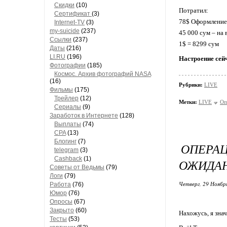
Скидки
(10)
Потратил:
Сертификат
(3)
78$ Оформление 
Internet-TV
(3)
my-suicide
(237)
45 000 сум – на
Ссылки
(237)
1$ = 8299 сум
Даты
(216)
LI.RU
(196)
Настроение сей
Фотографии
(185)
Космос. Архив фотографий NASA
(16)
Рубрики:
LIVE
Фильмы
(175)
Трейлер
(12)
Метки:
LIVE
Оп
Сериалы
(9)
Заработок в Интернете
(128)
Выплаты
(74)
CPA
(13)
Блогинг
(7)
ОПЕРА
telegram
(3)
Cashback
(1)
ОЖИДАН
Советы от Ведьмы
(79)
Логи
(79)
Четверг, 29 Ноябр
Работа
(76)
Юмор
(76)
Опросы
(67)
Закрыто
(60)
Нахожусь, я зна
Тесты
(53)