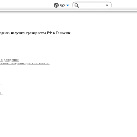
надеюсь
получить гражданство РФ в Ташкенте
а о рождении
ющего владения русским языком.
..
...