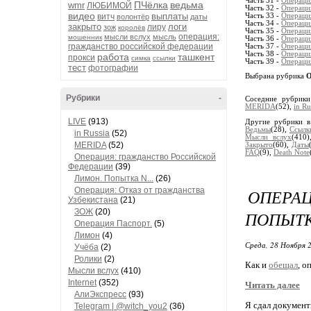
Часть 31 -
Операция
ПЧёлка
ведьма
wmr
ЛЮБИМОЙ
Часть 32 -
Операци
видео
выплаты
витч
Часть 33 -
Операция
волонтёр
даты
Часть 34 -
Операци
закрыто
логи
лиру
зож
королёв
Часть 35 -
Операци
операция:
мысли вслух
мысль
мошенник
Часть 36 -
Операция
гражданство российской федерации
Часть 37 -
Операция
Часть 38 -
Операция
работа
ташкент
прокси
симка
ссылки
Часть 39 -
Операция
тест
фотографии
Выбрана рубрика
О
Рубрики
-
Соседние рубрик
MERIDA
(52),
in Ru
LIVE
(913)
Другие рубрики в
Ведьмы
(28),
Ссылк
in Russia
(52)
Мысли вслух
(410
MERIDA
(52)
Закрыто
(60),
Даты
FAQ
(9),
Death Note
Операция: гражданство Российской
Федерации
(39)
Лимон. Попытка N...
(26)
Операция: Отказ от гражданства
ОПЕРА
Узбекистана
(21)
ЗОЖ
(20)
ПОПЫТК
Операция Паспорт.
(5)
Лимон
(4)
Среда, 28 Ноября 2
Учёба
(2)
Ролики
(2)
Как и
обещал
, о
Мысли вслух
(410)
Internet
(352)
Читать далее
АлиЭкспресс
(93)
Я сдал документ
Telegram | @witch_you2
(36)