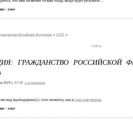
адеюсь, что мне позвонят только тогда, когда будет результат…
час -
злое
гражданство Российской Федерации
LIVE
ЦИЯ: ГРАЖДАНСТВО РОССИЙСКОЙ Ф
А
я 2019 г. 13:14
+ в цитатник
 месяца (календарных) с того момента, как я
сдал документы
час -
злое