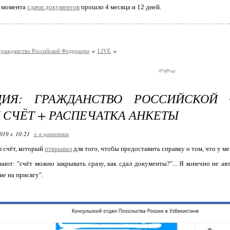
с момента
сдачи документов
прошло 4 месяца и 12 дней.
гражданство Российской Федерации
LIVE
ЦИЯ: ГРАЖДАНСТВО РОССИЙСКОЙ 
 СЧЁТ + РАСПЕЧАТКА АНКЕТЫ
019 г. 10:21
+ в цитатник
л счёт, который
открывал
для того, чтобы предоставить справку о том, что у мен
ют: "счёт можно закрывать сразу, как сдал документы?"... Я конечно не авт
ие на присягу".