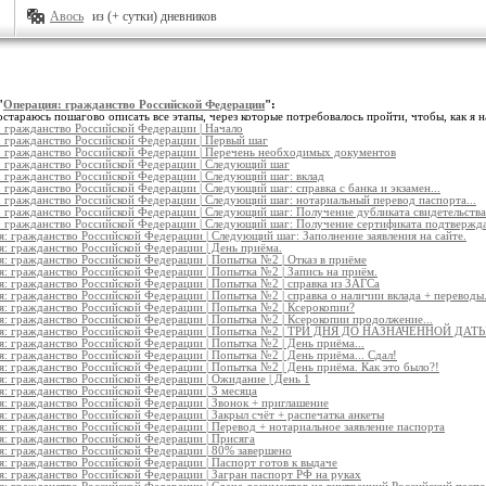
Авось
из (+ сутки) дневников
"
Операция: гражданство Российской Федерации
":
остараюсь пошагово описать все этапы, через которые потребовалось пройти, чтобы, как я 
 гражданство Российской Федерации | Начало
 гражданство Российской Федерации | Первый шаг
: гражданство Российской Федерации | Перечень необходимых документов
: гражданство Российской Федерации | Следующий шаг
 гражданство Российской Федерации | Следующий шаг: вклад
 гражданство Российской Федерации | Следующий шаг: справка с банка и экзамен...
 гражданство Российской Федерации | Следующий шаг: нотариальный перевод паспорта...
 гражданство Российской Федерации | Следующий шаг: Получение дубликата свидетельств
 гражданство Российской Федерации | Следующий шаг: Получение сертификата подтвержда
: гражданство Российской Федерации | Следующий шаг: Заполнение заявления на сайте.
: гражданство Российской Федерации | День приёма.
: гражданство Российской Федерации | Попытка №2 | Отказ в приёме
: гражданство Российской Федерации | Попытка №2 | Запись на приём.
: гражданство Российской Федерации | Попытка №2 | справка из ЗАГСа
: гражданство Российской Федерации | Попытка №2 | справка о наличии вклада + переводы.
: гражданство Российской Федерации | Попытка №2 | Ксерокопии?
: гражданство Российской Федерации | Попытка №2 | Ксерокопии продолжение...
я: гражданство Российской Федерации | Попытка №2 | ТРИ ДНЯ ДО НАЗНАЧЕННОЙ ДАТЫ
: гражданство Российской Федерации | Попытка №2 | День приёма...
: гражданство Российской Федерации | Попытка №2 | День приёма... Сдал!
: гражданство Российской Федерации | Попытка №2 | День приёма. Как это было?!
: гражданство Российской Федерации | Ожидание | День 1
: гражданство Российской Федерации | 3 месяца
: гражданство Российской Федерации | Звонок + приглашение
: гражданство Российской Федерации | Закрыл счёт + распечатка анкеты
: гражданство Российской Федерации | Перевод + нотариальное заявление паспорта
: гражданство Российской Федерации | Присяга
я: гражданство Российской Федерации | 80% завершено
: гражданство Российской Федерации | Паспорт готов к выдаче
: гражданство Российской Федерации | Загран паспорт РФ на руках