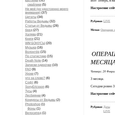
картинки
(52)
Всё! Теперь, я н
смайлики
(5)
Настроение сей
Не моё (но удостоенно моего
внимания)
(37)
Цитаты
(34)
Работы Ведьмы
(32)
Рубрики:
LIVE
Статьи от Ведьмы
(28)
бред
(27)
Метки:
Операция: 
Халява
(21)
Книги
(21)
WM БОНУСЫ
(20)
Музыка
(16)
ОПЕРА
Волонтёр
(15)
По статистике
(15)
МЕСЯЦ
Death Note
(14)
Записки одиночки
(10)
FAQ
(9)
Четверг, 28 Феврал
Уроки
(7)
что за слово?
(6)
3 месяца.
Софт
(6)
Сегодня ровно 3
SonyEricsson
(6)
Тусы
(4)
Настроение сей
Лесбиянки
(4)
Конкурсы от Ведьмы
(2)
Photoshop
(1)
Рубрики:
Даты
Фоны
(1)
LIVE
Велосипед
(1)