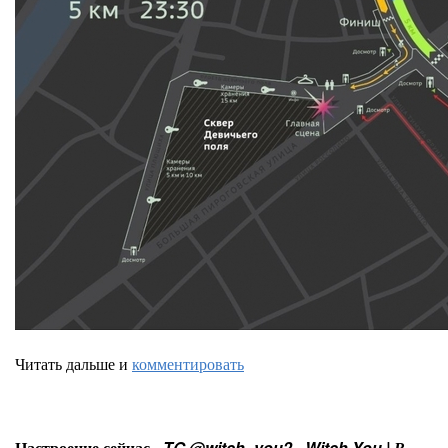
Читать дальше и
комментировать
Настроение сейчас -
TG @witch_you2 - Witch You | В