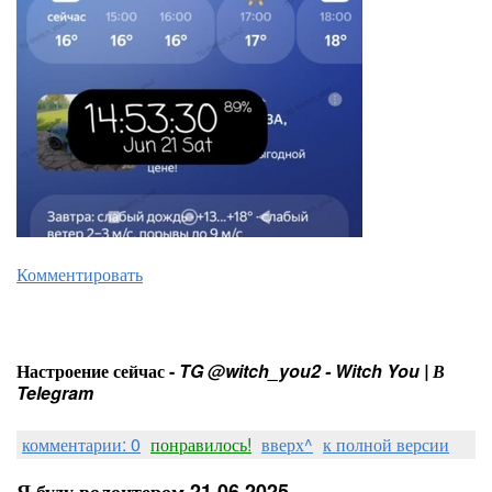
Комментировать
Настроение сейчас -
TG @witch_you2 - Witch You | В
Telegram
комментарии: 0
понравилось!
вверх^
к полной версии
Я буду волонтером 21.06.2025