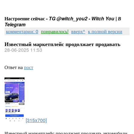
Настроение сейчас -
TG @witch_you2 - Witch You | В
Telegram
комментарии: 0
понравилось!
вверх^
к полной версии
Известный маркетплейс продолжает продавать
28-06-2025 11:53
Ответ на
пост
[315x700]
Известный маркетплейс продолжает продавать автомобили