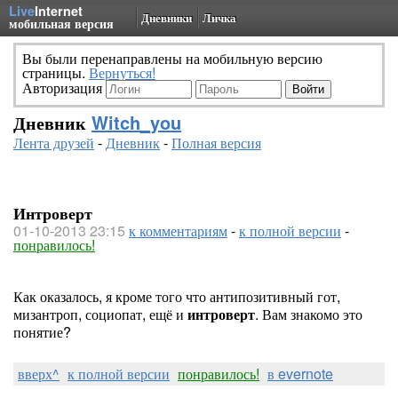
Live
Internet
Дневники
Личка
мобильная версия
Вы были перенаправлены на мобильную версию
страницы.
Вернуться!
Авторизация
Дневник
Witch_you
Лента друзей
-
Дневник
-
Полная версия
Интроверт
01-10-2013 23:15
к комментариям
-
к полной версии
-
понравилось!
Как оказалось, я кроме того что антипозитивный гот,
мизантроп, социопат, ещё и
интроверт
. Вам знакомо это
понятие?
вверх^
к полной версии
понравилось!
в evernote