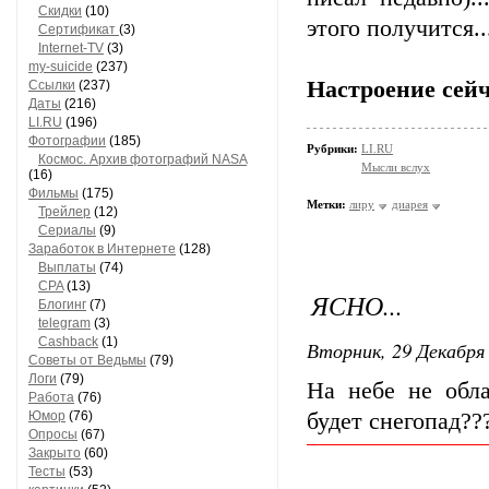
Скидки
(10)
этого получится..
Сертификат
(3)
Internet-TV
(3)
my-suicide
(237)
Настроение сейч
Ссылки
(237)
Даты
(216)
LI.RU
(196)
Фотографии
(185)
Рубрики:
LI.RU
Космос. Архив фотографий NASA
Мысли вслух
(16)
Фильмы
(175)
Метки:
лиру
диарея
Трейлер
(12)
Сериалы
(9)
Заработок в Интернете
(128)
Выплаты
(74)
CPA
(13)
ЯСНО...
Блогинг
(7)
telegram
(3)
Cashback
(1)
Вторник, 29 Декабря 
Советы от Ведьмы
(79)
Логи
(79)
На небе не обла
Работа
(76)
Юмор
(76)
будет снегопад??
Опросы
(67)
Закрыто
(60)
Тесты
(53)