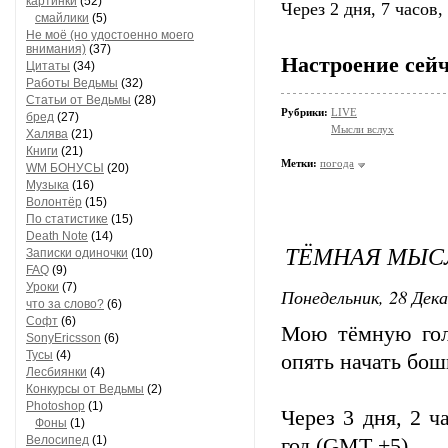
картинки
(52)
Через 2 дня, 7 часов
смайлики
(5)
Не моё (но удостоенно моего
внимания)
(37)
Настроение сейч
Цитаты
(34)
Работы Ведьмы
(32)
Статьи от Ведьмы
(28)
Рубрики:
LIVE
бред
(27)
Мысли вслух
Халява
(21)
Книги
(21)
Метки:
погода
WM БОНУСЫ
(20)
Музыка
(16)
Волонтёр
(15)
По статистике
(15)
Death Note
(14)
ТЁМНАЯ МЫСЛ
Записки одиночки
(10)
FAQ
(9)
Уроки
(7)
Понедельник, 28 Дека
что за слово?
(6)
Софт
(6)
Мою тёмную гол
SonyEricsson
(6)
Тусы
(4)
опять начать бош
Лесбиянки
(4)
Конкурсы от Ведьмы
(2)
Photoshop
(1)
Через 3 дня, 2 
Фоны
(1)
Велосипед
(1)
год (GMT +5)